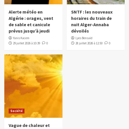
Alerte météo en
SNTF : les nouveaux
Algérie : orages, vent
horaires du train de
de sable et canicule
nuit Alger-Annaba
prévus jusqu’à jeudi
dévoilés
Yanis Kacem
Lyes Bensaïd
29 juillet 2026 à 10:39
0
28 juillet 2026 à 12:50
0
Société
Vague de chaleur et