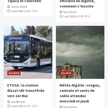
Tipaza et Cherchell
officielle en Algérie,
comment s’inscrire
Sabrina Khelifi
6 août 2026 à 10:43
0
Yanis Kacem
5 août 2026 à 17:59
0
Société
Société
ETUSA : la station
Météo Algérie : orages,
Aïssat Idir transférée
canicule et vents de
vers 1er Mai
sable attendus
mercredi et jeudi
Lyes Bensaïd
5 août 2026 à 11:57
0
Yanis Kacem