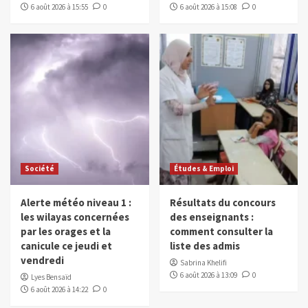
6 août 2026 à 15:55
0
6 août 2026 à 15:08
0
Société
Études & Emploi
Alerte météo niveau 1 :
Résultats du concours
les wilayas concernées
des enseignants :
par les orages et la
comment consulter la
canicule ce jeudi et
liste des admis
vendredi
Sabrina Khelifi
6 août 2026 à 13:09
0
Lyes Bensaïd
6 août 2026 à 14:22
0