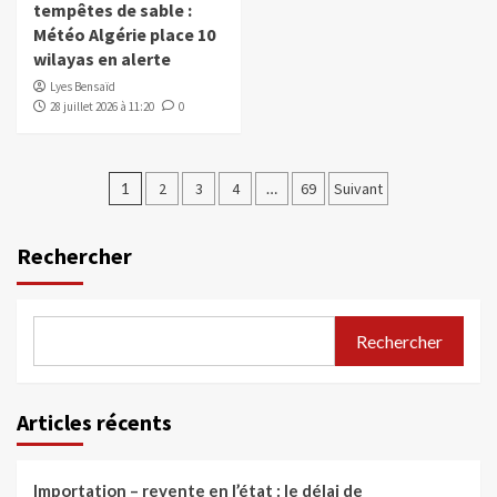
tempêtes de sable :
Météo Algérie place 10
wilayas en alerte
Lyes Bensaïd
28 juillet 2026 à 11:20
0
1
2
3
4
…
69
Suivant
Rechercher
Rechercher
Articles récents
Importation – revente en l’état : le délai de