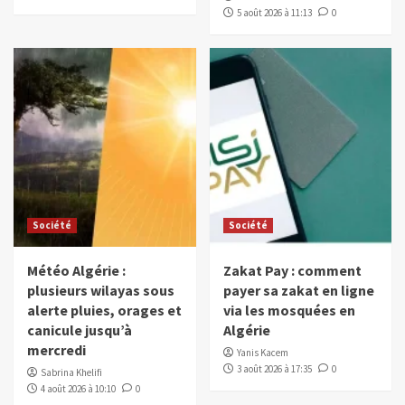
5 août 2026 à 11:13
0
Société
Société
Météo Algérie :
Zakat Pay : comment
plusieurs wilayas sous
payer sa zakat en ligne
alerte pluies, orages et
via les mosquées en
canicule jusqu’à
Algérie
mercredi
Yanis Kacem
3 août 2026 à 17:35
0
Sabrina Khelifi
4 août 2026 à 10:10
0