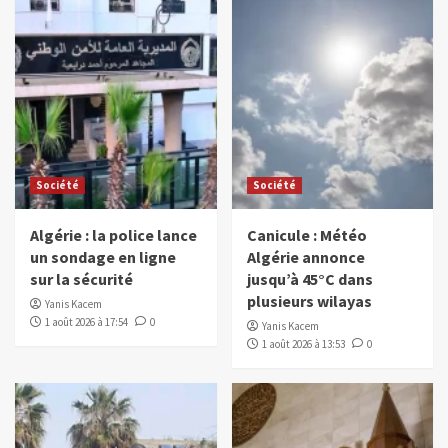
Société
Société
Algérie : la police lance
Canicule : Météo
un sondage en ligne
Algérie annonce
sur la sécurité
jusqu’à 45°C dans
plusieurs wilayas
Yanis Kacem
1 août 2026 à 17:54
0
Yanis Kacem
1 août 2026 à 13:53
0