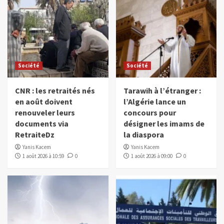
Société
Société
CNR : les retraités nés
Tarawih à l’étranger :
en août doivent
l’Algérie lance un
renouveler leurs
concours pour
documents via
désigner les imams de
RetraiteDz
la diaspora
Yanis Kacem
Yanis Kacem
1 août 2026 à 10:59
0
1 août 2026 à 09:00
0