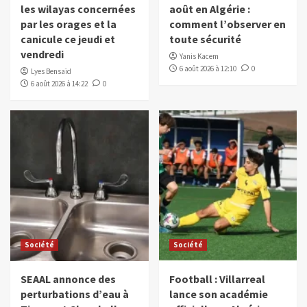
les wilayas concernées
août en Algérie :
par les orages et la
comment l’observer en
canicule ce jeudi et
toute sécurité
vendredi
Yanis Kacem
6 août 2026 à 12:10
0
Lyes Bensaïd
6 août 2026 à 14:22
0
Société
Société
SEAAL annonce des
Football : Villarreal
perturbations d’eau à
lance son académie