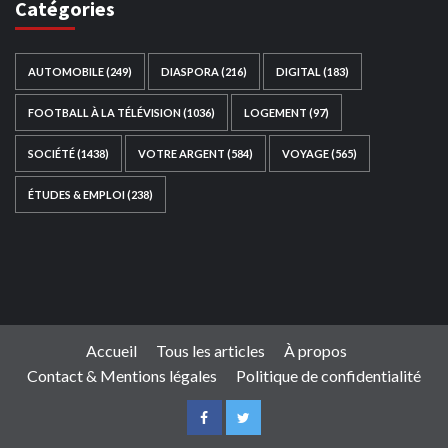
Catégories
AUTOMOBILE
(249)
DIASPORA
(216)
DIGITAL
(183)
FOOTBALL À LA TÉLÉVISION
(1036)
LOGEMENT
(97)
SOCIÉTÉ
(1438)
VOTRE ARGENT
(584)
VOYAGE
(565)
ÉTUDES & EMPLOI
(238)
Ce site web a été développé par
TAIBOUNI WEB
SOLUTION
|
https://taibouniwebsolution.com
Accueil
Tous les articles
À propos
Contact & Mentions légales
Politique de confidentialité