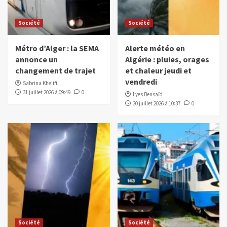
Société
Société
Métro d’Alger : la SEMA
Alerte météo en
annonce un
Algérie : pluies, orages
changement de trajet
et chaleur jeudi et
vendredi
Sabrina Khelifi
31 juillet 2026 à 09:49
0
Lyes Bensaïd
30 juillet 2026 à 10:37
0
Société
Société