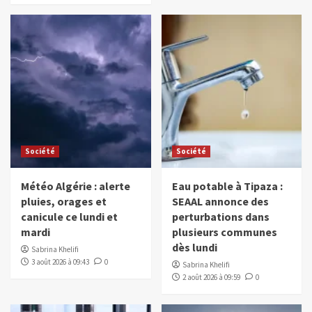
Société
Société
Météo Algérie : alerte
Eau potable à Tipaza :
pluies, orages et
SEAAL annonce des
canicule ce lundi et
perturbations dans
mardi
plusieurs communes
dès lundi
Sabrina Khelifi
3 août 2026 à 09:43
0
Sabrina Khelifi
2 août 2026 à 09:59
0