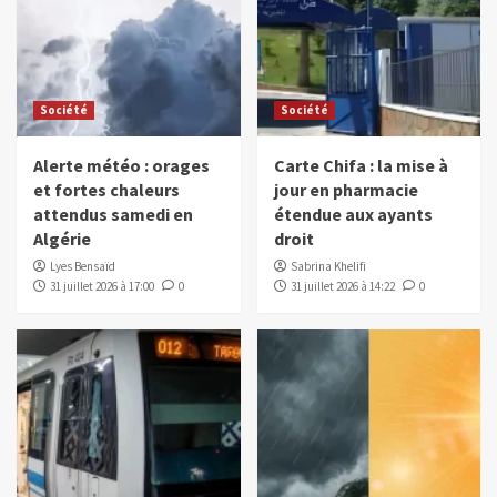
Société
Société
Alerte météo : orages
Carte Chifa : la mise à
et fortes chaleurs
jour en pharmacie
attendus samedi en
étendue aux ayants
Algérie
droit
Lyes Bensaïd
Sabrina Khelifi
31 juillet 2026 à 17:00
0
31 juillet 2026 à 14:22
0