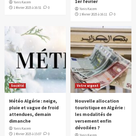
1er février
Yanis Kacem
1 février 2025 à 16:51
0
Yanis Kacem
1 février 2025 à 16:11
0
Société
Votre argent
Météo Algérie : neige,
Nouvelle allocation
pluie et vague de froid
touristique en Algérie :
attendues, demain
les modalités de
dimanche
versement enfin
dévoilées ?
Yanis Kacem
1 février 2025 à 15:07
0
Yanis Kacem