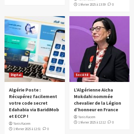
1 février 2025 à 13:59
0
Digital
Société
Algérie Poste :
L’Algérienne Aicha
Récupérez facilement
Mokdahi nommée
votre code secret
chevalier de la Légion
Edahabia via BaridiMob
d’honneur en France
et ECCP !
Yanis Kacem
1 février 2025 à 12:12
0
Yanis Kacem
1 février 2025 à 12:51
0