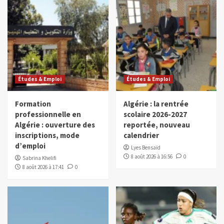
Études & Emploi
Études & Emploi
Formation
Algérie : la rentrée
professionnelle en
scolaire 2026-2027
Algérie : ouverture des
reportée, nouveau
inscriptions, mode
calendrier
d’emploi
Lyes Bensaïd
8 août 2026 à 16:56
0
Sabrina Khelifi
8 août 2026 à 17:41
0