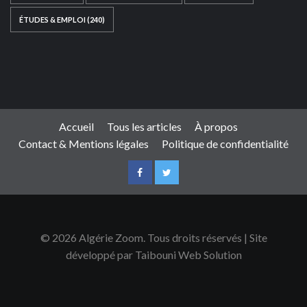
ÉTUDES & EMPLOI
(240)
Ce site web a été développé par
TAIBOUNI WEB
SOLUTION
|
https://taibouniwebsolution.com
Accueil
Tous les articles
À propos
Contact & Mentions légales
Politique de confidentialité
© 2026 Algérie Zoom. Tous droits réservés | Site
développé par Taibouni Web Solution