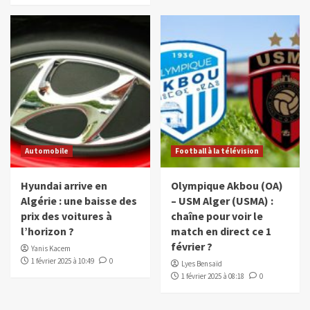
Automobile
Football à la télévision
Hyundai arrive en
Olympique Akbou (OA)
Algérie : une baisse des
– USM Alger (USMA) :
prix des voitures à
chaîne pour voir le
l’horizon ?
match en direct ce 1
février ?
Yanis Kacem
1 février 2025 à 10:49
0
Lyes Bensaïd
1 février 2025 à 08:18
0