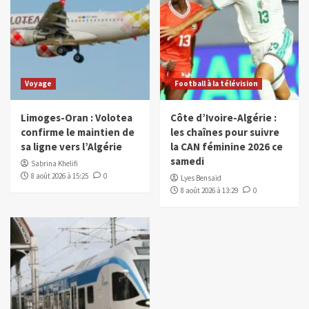
Voyage
Football à la télévision
Limoges-Oran : Volotea
Côte d’Ivoire-Algérie :
confirme le maintien de
les chaînes pour suivre
sa ligne vers l’Algérie
la CAN féminine 2026 ce
samedi
Sabrina Khelifi
8 août 2026 à 15:25
0
Lyes Bensaïd
8 août 2026 à 13:29
0