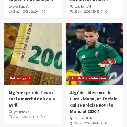
Lyes Bensaïd
Lyes Bensaïd
28 avril 2026 à 21:00
0
28 avril 2026 à 19:30
0
Votre argent
Football à la télévision
Algérie : prix de l’euro
Algérie : blessure de
sur le marché noir ce 28
Luca Zidane, un forfait
avril
qui se précise pour le
Mondial 2026 ?
Lyes Bensaïd
28 avril 2026 à 18:02
0
Sabrina Khelifi
28 avril 2026 à 16:43
0