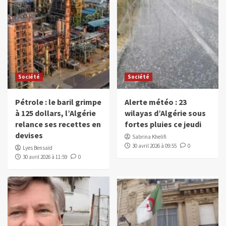
Société
Société
Pétrole : le baril grimpe
Alerte météo : 23
à 125 dollars, l’Algérie
wilayas d’Algérie sous
relance ses recettes en
fortes pluies ce jeudi
devises
Sabrina Khelifi
30 avril 2026 à 09:55
0
Lyes Bensaïd
30 avril 2026 à 11:59
0