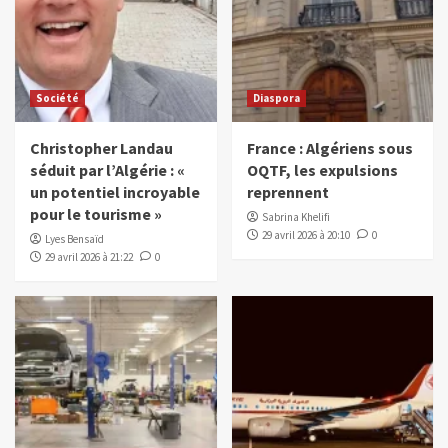
Société
Diaspora
Christopher Landau
France : Algériens sous
séduit par l’Algérie : «
OQTF, les expulsions
un potentiel incroyable
reprennent
pour le tourisme »
Sabrina Khelifi
29 avril 2026 à 20:10
0
Lyes Bensaïd
29 avril 2026 à 21:22
0