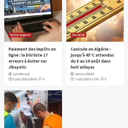
Votre argent
Société
Paiement des impôts en
Canicule en Algérie :
ligne : la DGI liste 17
jusqu’à 45°C attendus
erreurs à éviter sur
du 8 au 10 août dans
Jibayatic
huit wilayas
Lyes Bensaïd
Sabrina Khelifi
8 août 2026 à 09:00
0
7 août 2026 à 17:00
0