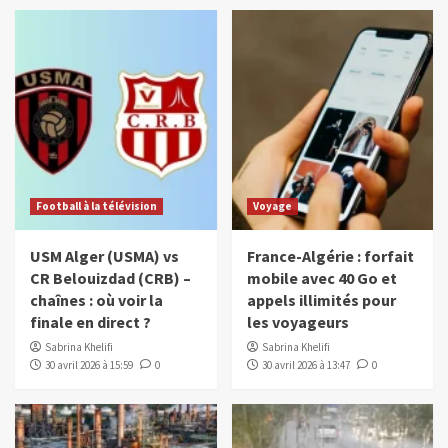
Football à la télévision
Voyage
USM Alger (USMA) vs
France-Algérie : forfait
CR Belouizdad (CRB) –
mobile avec 40 Go et
chaînes : où voir la
appels illimités pour
finale en direct ?
les voyageurs
Sabrina Khelifi
Sabrina Khelifi
30 avril 2026 à 15:59
0
30 avril 2026 à 13:47
0