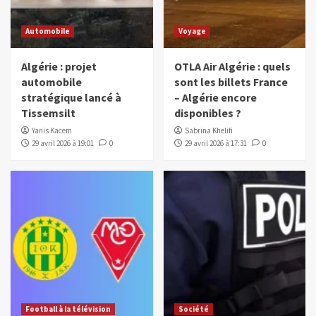
Automobile
Voyage
Algérie : projet
OTLA Air Algérie : quels
automobile
sont les billets France
stratégique lancé à
– Algérie encore
Tissemsilt
disponibles ?
Yanis Kacem
Sabrina Khelifi
29 avril 2026 à 19:01
0
29 avril 2026 à 17:31
0
Football à la télévision
Société