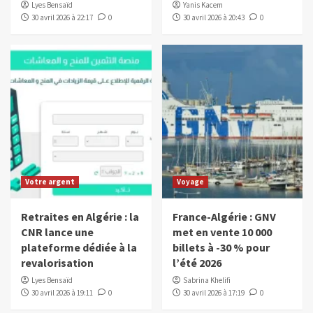
Lyes Bensaïd
Yanis Kacem
30 avril 2026 à 22:17
0
30 avril 2026 à 20:43
0
Votre argent
Voyage
Retraites en Algérie : la
France-Algérie : GNV
CNR lance une
met en vente 10 000
plateforme dédiée à la
billets à -30 % pour
revalorisation
l’été 2026
Lyes Bensaïd
Sabrina Khelifi
30 avril 2026 à 19:11
0
30 avril 2026 à 17:19
0