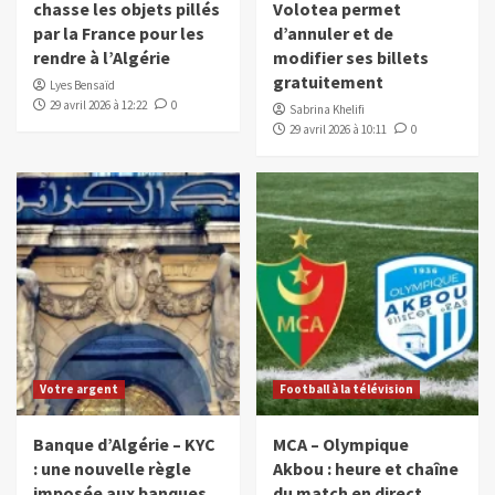
chasse les objets pillés
Volotea permet
par la France pour les
d’annuler et de
rendre à l’Algérie
modifier ses billets
gratuitement
Lyes Bensaïd
29 avril 2026 à 12:22
0
Sabrina Khelifi
29 avril 2026 à 10:11
0
Votre argent
Football à la télévision
Banque d’Algérie – KYC
MCA – Olympique
: une nouvelle règle
Akbou : heure et chaîne
imposée aux banques
du match en direct