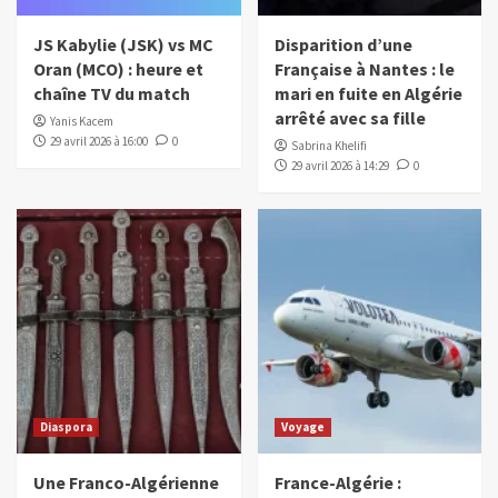
JS Kabylie (JSK) vs MC
Disparition d’une
Oran (MCO) : heure et
Française à Nantes : le
chaîne TV du match
mari en fuite en Algérie
arrêté avec sa fille
Yanis Kacem
29 avril 2026 à 16:00
0
Sabrina Khelifi
29 avril 2026 à 14:29
0
Diaspora
Voyage
Une Franco-Algérienne
France-Algérie :