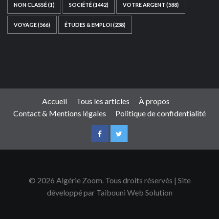
NON CLASSÉ
(1)
SOCIÉTÉ
(1442)
VOTRE ARGENT
(588)
VOYAGE
(566)
ÉTUDES & EMPLOI
(238)
Ce site web a été développé par
TAIBOUNI WEB
SOLUTION
|
https://taibouniwebsolution.com
Accueil
Tous les articles
À propos
Contact & Mentions légales
Politique de confidentialité
© 2026 Algérie Zoom. Tous droits réservés | Site
développé par Taibouni Web Solution