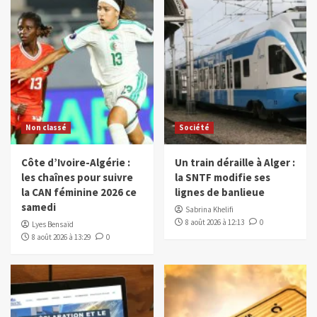
Non classé
Société
Côte d’Ivoire-Algérie :
Un train déraille à Alger :
les chaînes pour suivre
la SNTF modifie ses
la CAN féminine 2026 ce
lignes de banlieue
samedi
Sabrina Khelifi
8 août 2026 à 12:13
0
Lyes Bensaïd
8 août 2026 à 13:29
0