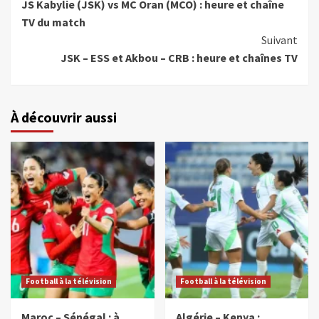
JS Kabylie (JSK) vs MC Oran (MCO) : heure et chaîne
TV du match
Suivant
JSK – ESS et Akbou – CRB : heure et chaînes TV
À découvrir aussi
Football à la télévision
Football à la télévision
Maroc – Sénégal : à
Algérie – Kenya :