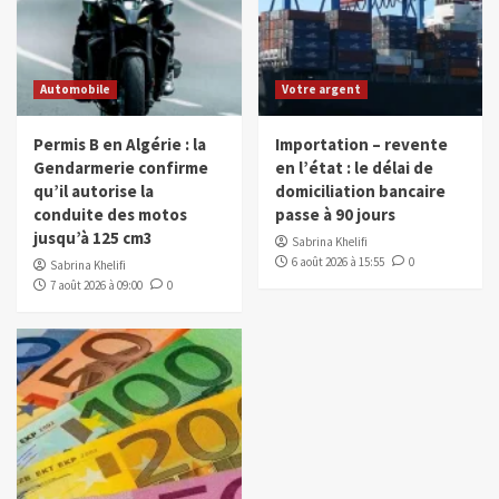
Automobile
Votre argent
Permis B en Algérie : la
Importation – revente
Gendarmerie confirme
en l’état : le délai de
qu’il autorise la
domiciliation bancaire
conduite des motos
passe à 90 jours
jusqu’à 125 cm3
Sabrina Khelifi
6 août 2026 à 15:55
0
Sabrina Khelifi
7 août 2026 à 09:00
0