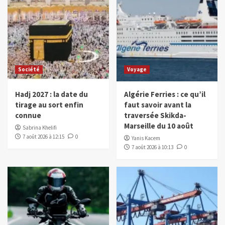
Société
Voyage
Hadj 2027 : la date du
Algérie Ferries : ce qu’il
tirage au sort enfin
faut savoir avant la
connue
traversée Skikda-
Marseille du 10 août
Sabrina Khelifi
7 août 2026 à 12:15
0
Yanis Kacem
7 août 2026 à 10:13
0