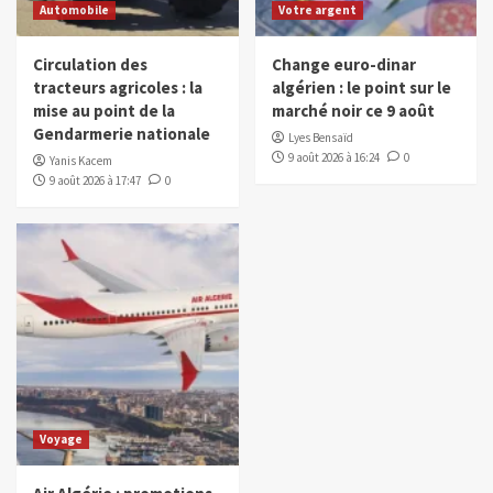
Automobile
Votre argent
Circulation des
Change euro-dinar
tracteurs agricoles : la
algérien : le point sur le
mise au point de la
marché noir ce 9 août
Gendarmerie nationale
Lyes Bensaïd
9 août 2026 à 16:24
0
Yanis Kacem
9 août 2026 à 17:47
0
Voyage