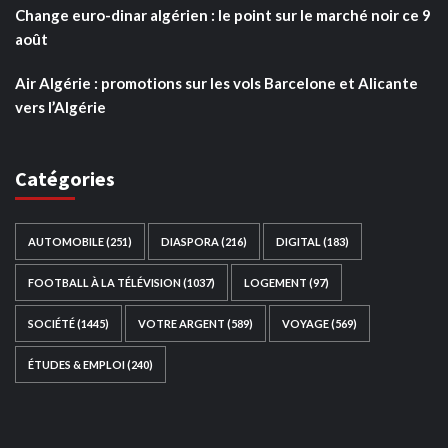
Change euro-dinar algérien : le point sur le marché noir ce 9
août
Air Algérie : promotions sur les vols Barcelone et Alicante
vers l’Algérie
Catégories
AUTOMOBILE
(251)
DIASPORA
(216)
DIGITAL
(183)
FOOTBALL À LA TÉLÉVISION
(1037)
LOGEMENT
(97)
SOCIÉTÉ
(1445)
VOTRE ARGENT
(589)
VOYAGE
(569)
ÉTUDES & EMPLOI
(240)
Ce site web a été développé par
TAIBOUNI WEB