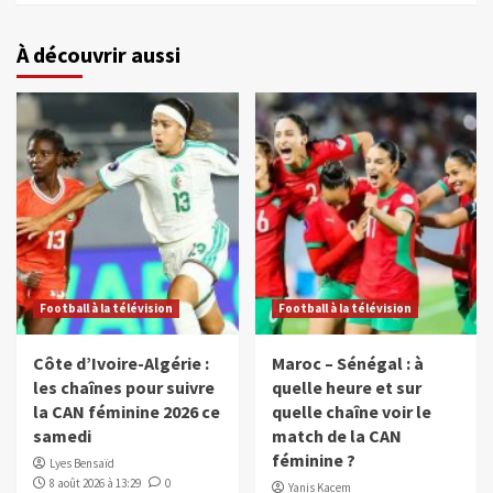
À découvrir aussi
Football à la télévision
Football à la télévision
Côte d’Ivoire-Algérie :
Maroc – Sénégal : à
les chaînes pour suivre
quelle heure et sur
la CAN féminine 2026 ce
quelle chaîne voir le
samedi
match de la CAN
féminine ?
Lyes Bensaïd
8 août 2026 à 13:29
0
Yanis Kacem