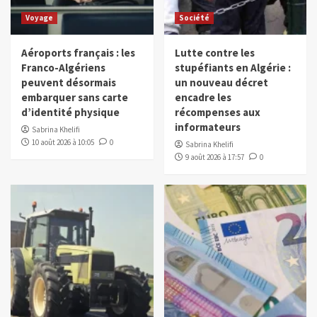
Voyage
Société
Aéroports français : les
Lutte contre les
Franco-Algériens
stupéfiants en Algérie :
peuvent désormais
un nouveau décret
embarquer sans carte
encadre les
d’identité physique
récompenses aux
informateurs
Sabrina Khelifi
10 août 2026 à 10:05
0
Sabrina Khelifi
9 août 2026 à 17:57
0