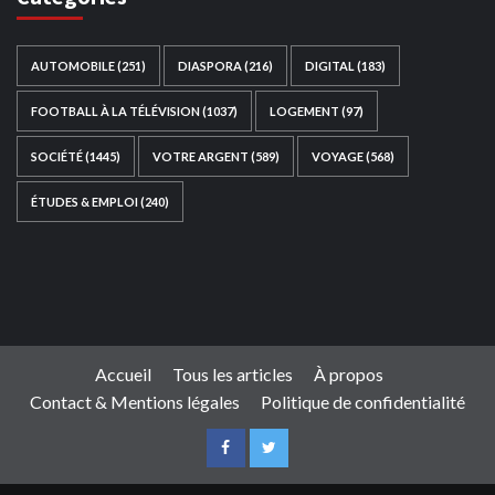
AUTOMOBILE
(251)
DIASPORA
(216)
DIGITAL
(183)
FOOTBALL À LA TÉLÉVISION
(1037)
LOGEMENT
(97)
SOCIÉTÉ
(1445)
VOTRE ARGENT
(589)
VOYAGE
(568)
ÉTUDES & EMPLOI
(240)
Ce site web a été développé par
TAIBOUNI WEB
SOLUTION
|
https://taibouniwebsolution.com
Accueil
Tous les articles
À propos
Contact & Mentions légales
Politique de confidentialité