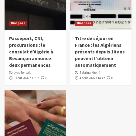
Diaspora
Diaspora
Passeport, CNI,
Titre de séjour en
procurations : le
France : les Algériens
consulat d’Algérie à
présents depuis 10 ans
Besançon annonce
peuvent l’obtenir
deux permanences
automatiquement
Lyes Bensaïd
Sabrina Khelifi
6 août 2026 à 11:37
0
4 août 2026 à 14:42
0