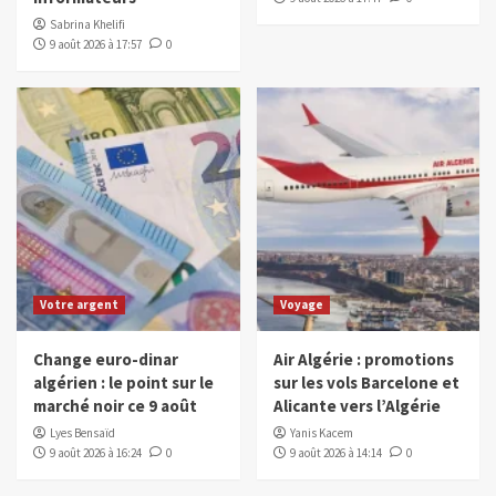
Sabrina Khelifi
9 août 2026 à 17:57
0
Votre argent
Voyage
Change euro-dinar
Air Algérie : promotions
algérien : le point sur le
sur les vols Barcelone et
marché noir ce 9 août
Alicante vers l’Algérie
Lyes Bensaïd
Yanis Kacem
9 août 2026 à 16:24
0
9 août 2026 à 14:14
0