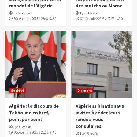
mandat de l’Algérie
des matchs au Maroc
Lyes Bensaïd
Lyes Bensaïd
30 décembre 2025 à 23:48
0
30 décembre 2025 à 22:20
0
Société
Diaspora
Algérie : le discours de
Algériens binationaux
Tebboune en bref,
invités à céder leurs
point par point
rendez-vous
consulaires
Lyes Bensaïd
30 décembre 2025 à 21:03
0
Lyes Bensaïd