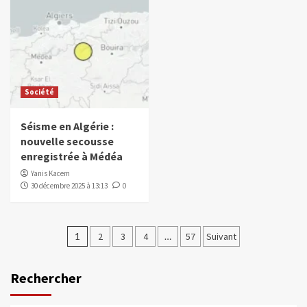
Société
Séisme en Algérie :
nouvelle secousse
enregistrée à Médéa
Yanis Kacem
30 décembre 2025 à 13:13
0
1
2
3
4
…
57
Suivant
Rechercher