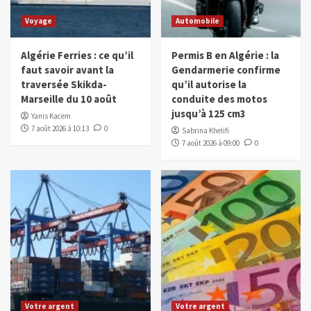
Voyage
Automobile
Algérie Ferries : ce qu’il
Permis B en Algérie : la
faut savoir avant la
Gendarmerie confirme
traversée Skikda-
qu’il autorise la
Marseille du 10 août
conduite des motos
jusqu’à 125 cm3
Yanis Kacem
7 août 2026 à 10:13
0
Sabrina Khelifi
7 août 2026 à 09:00
0
Votre argent
Votre argent