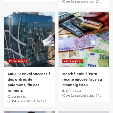
30 décembre 2025 à 19:49
0
Votre argent
Votre argent
AADL 3 : envoi successif
Marché noir : l’euro
des ordres de
recule encore face au
paiement, fin des
dinar algérien
rumeurs
Lyes Bensaïd
30 décembre 2025 à 15:30
0
Lyes Bensaïd
30 décembre 2025 à 17:54
0