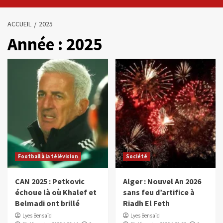
ACCUEIL
2025
Année :
2025
Football à la télévision
Société
CAN 2025 : Petkovic
Alger : Nouvel An 2026
échoue là où Khalef et
sans feu d’artifice à
Belmadi ont brillé
Riadh El Feth
Lyes Bensaïd
Lyes Bensaïd