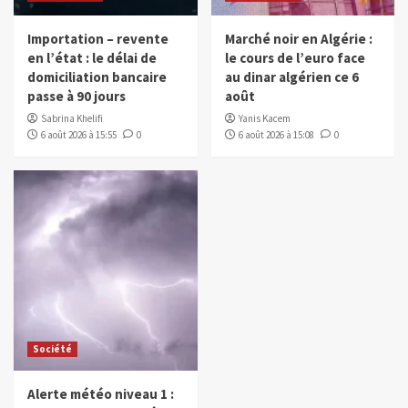
Importation – revente
Marché noir en Algérie :
en l’état : le délai de
le cours de l’euro face
domiciliation bancaire
au dinar algérien ce 6
passe à 90 jours
août
Sabrina Khelifi
Yanis Kacem
6 août 2026 à 15:55
0
6 août 2026 à 15:08
0
Société
Alerte météo niveau 1 :