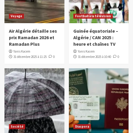
Voyage
Football à la télévision
Air Algérie détaille ses
Guinée équatoriale –
prix Ramadan 2026 et
Algérie / CAN 2025 :
Ramadan Plus
heure et chaînes TV
Yanis Kacem
Yanis Kacem
31 décembre 2025 à 11:25
0
31 décembre 2025 à 10:40
0
Société
Diaspora