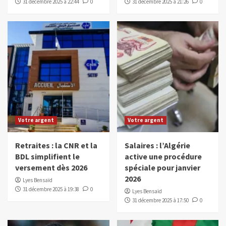
31 décembre 2025 à 22:44
0
31 décembre 2025 à 21:26
0
Votre argent
Votre argent
Retraites : la CNR et la
Salaires : l’Algérie
BDL simplifient le
active une procédure
versement dès 2026
spéciale pour janvier
2026
Lyes Bensaïd
31 décembre 2025 à 19:38
0
Lyes Bensaïd
31 décembre 2025 à 17:50
0