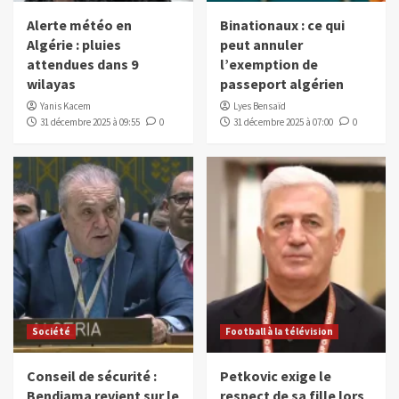
Alerte météo en
Binationaux : ce qui
Algérie : pluies
peut annuler
attendues dans 9
l’exemption de
wilayas
passeport algérien
Yanis Kacem
Lyes Bensaïd
31 décembre 2025 à 09:55
0
31 décembre 2025 à 07:00
0
Société
Football à la télévision
Conseil de sécurité :
Petkovic exige le
Bendjama revient sur le
respect de sa fille lors