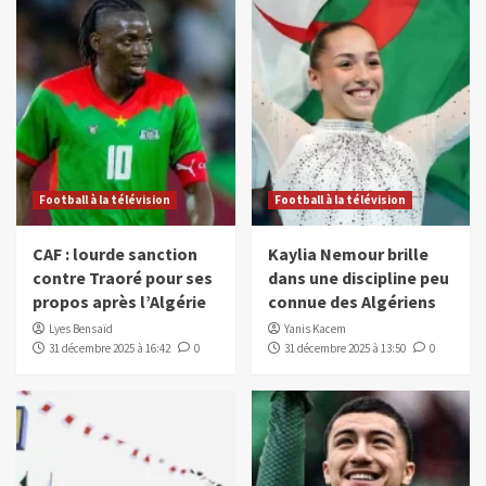
Football à la télévision
Football à la télévision
CAF : lourde sanction
Kaylia Nemour brille
contre Traoré pour ses
dans une discipline peu
propos après l’Algérie
connue des Algériens
Lyes Bensaïd
Yanis Kacem
31 décembre 2025 à 16:42
0
31 décembre 2025 à 13:50
0