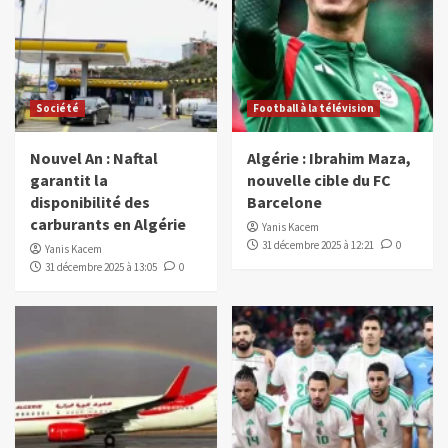
Société
Football à la télévision
Nouvel An : Naftal
Algérie : Ibrahim Maza,
garantit la
nouvelle cible du FC
disponibilité des
Barcelone
carburants en Algérie
Yanis Kacem
31 décembre 2025 à 12:21
0
Yanis Kacem
31 décembre 2025 à 13:05
0