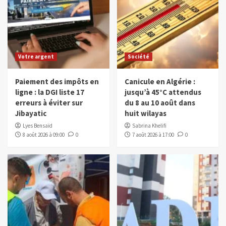
Votre argent
Société
Paiement des impôts en
Canicule en Algérie :
ligne : la DGI liste 17
jusqu’à 45°C attendus
erreurs à éviter sur
du 8 au 10 août dans
Jibayatic
huit wilayas
Lyes Bensaïd
Sabrina Khelifi
8 août 2026 à 09:00
0
7 août 2026 à 17:00
0