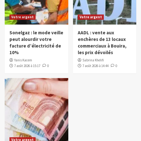
Votre argent
Votre argent
Sonelgaz : le mode veille
AADL : vente aux
peut alourdir votre
enchères de 13 locaux
facture d’électricité de
commerciaux à Bouira,
10%
les prix dévoilés
Yanis Kacem
Sabrina Khelifi
7 août 2026 à 15:17
0
7 août 2026 à 14:44
0
Votre argent