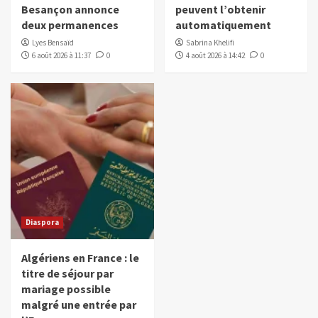
Besançon annonce
peuvent l’obtenir
deux permanences
automatiquement
Lyes Bensaïd
Sabrina Khelifi
6 août 2026 à 11:37
0
4 août 2026 à 14:42
0
Diaspora
Algériens en France : le
titre de séjour par
mariage possible
malgré une entrée par