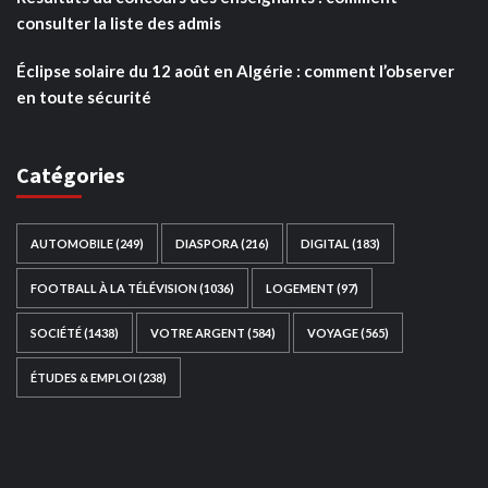
consulter la liste des admis
Éclipse solaire du 12 août en Algérie : comment l’observer
en toute sécurité
Catégories
AUTOMOBILE
(249)
DIASPORA
(216)
DIGITAL
(183)
FOOTBALL À LA TÉLÉVISION
(1036)
LOGEMENT
(97)
SOCIÉTÉ
(1438)
VOTRE ARGENT
(584)
VOYAGE
(565)
ÉTUDES & EMPLOI
(238)
Ce site web a été développé par
TAIBOUNI WEB
SOLUTION
|
https://taibouniwebsolution.com