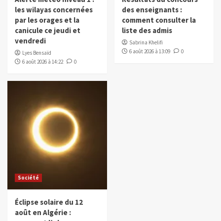
les wilayas concernées
des enseignants :
par les orages et la
comment consulter la
canicule ce jeudi et
liste des admis
vendredi
Sabrina Khelifi
6 août 2026 à 13:09
0
Lyes Bensaïd
6 août 2026 à 14:22
0
Société
Éclipse solaire du 12
août en Algérie :