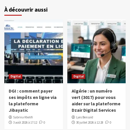
À découvrir aussi
Digital
Digital
DGI : comment payer
Algérie : un numéro
ses impôts en ligne via
vert (3017) pour vous
la plateforme
aider sur la plateforme
Jibayatic
Dzair Digital Services
Sabrina Khelifi
Lyes Bensaïd
3 août 2026 à 17:12
0
30 juillet 2026 à 12:28
0