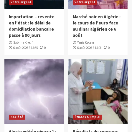
Votre argent
Votre argent
Importation – revente
Marché noir en Algérie :
en l’état : le délai de
le cours de l’euro face
domiciliation bancaire
au dinar algérien ce 6
passe à 90 jours
août
Sabrina Khelifi
Yanis Kacem
6 août 2026 à 15:55
0
6 août 2026 à 15:08
0
Société
Études & Emploi
Alerte météo niveau 1 :
Résultats du concours