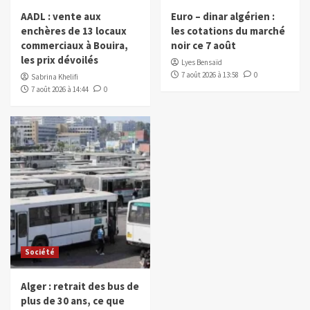
AADL : vente aux
Euro – dinar algérien :
enchères de 13 locaux
les cotations du marché
commerciaux à Bouira,
noir ce 7 août
les prix dévoilés
Lyes Bensaïd
7 août 2026 à 13:58
0
Sabrina Khelifi
7 août 2026 à 14:44
0
Société
Alger : retrait des bus de
plus de 30 ans, ce que