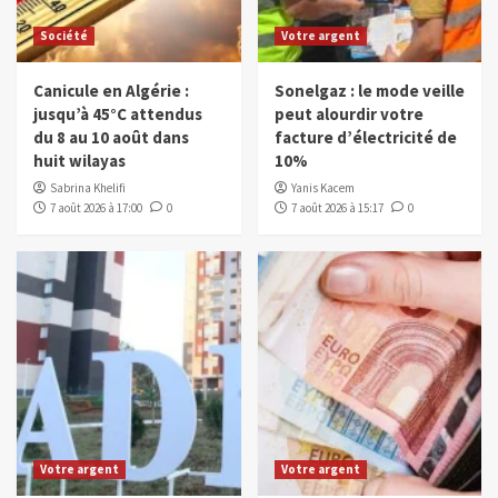
Société
Votre argent
Canicule en Algérie :
Sonelgaz : le mode veille
jusqu’à 45°C attendus
peut alourdir votre
du 8 au 10 août dans
facture d’électricité de
huit wilayas
10%
Sabrina Khelifi
Yanis Kacem
7 août 2026 à 17:00
0
7 août 2026 à 15:17
0
Votre argent
Votre argent