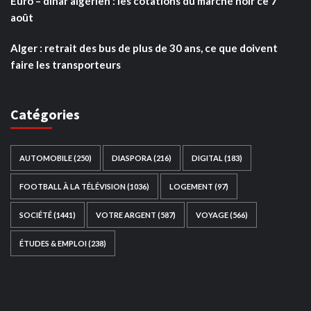
Euro – dinar algérien : les cotations du marché noir ce 7
août
Alger : retrait des bus de plus de 30 ans, ce que doivent
faire les transporteurs
Catégories
AUTOMOBILE
(250)
DIASPORA
(216)
DIGITAL
(183)
FOOTBALL À LA TÉLÉVISION
(1036)
LOGEMENT
(97)
SOCIÉTÉ
(1441)
VOTRE ARGENT
(587)
VOYAGE
(566)
ÉTUDES & EMPLOI
(238)
Ce site web a été développé par
TAIBOUNI WEB
SOLUTION
|
https://taibouniwebsolution.com