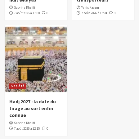
Sabrina Khelifi
Yanis Kacem
7 août 2026 à 17:00
0
7 août 2026 à 13:24
0
Société
Hadj 2027 : la date du
tirage au sort enfin
connue
Sabrina Khelifi
7 août 2026 à 12:15
0