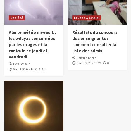
Société
Études & Emploi
Alerte météo niveau 1 :
Résultats du concours
les wilayas concernées
des enseignants :
par les orages et la
comment consulter la
canicule ce jeudi et
liste des admis
vendredi
Sabrina Khelifi
6 août 2026 à 13:09
0
Lyes Bensaïd
6 août 2026 à 14:22
0