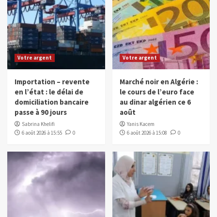
Votre argent
Votre argent
Importation – revente
Marché noir en Algérie :
en l’état : le délai de
le cours de l’euro face
domiciliation bancaire
au dinar algérien ce 6
passe à 90 jours
août
Sabrina Khelifi
Yanis Kacem
6 août 2026 à 15:55
0
6 août 2026 à 15:08
0