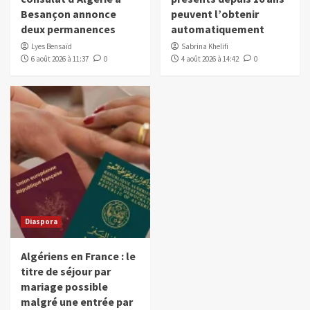
Besançon annonce
peuvent l’obtenir
deux permanences
automatiquement
Lyes Bensaïd
Sabrina Khelifi
6 août 2026 à 11:37
0
4 août 2026 à 14:42
0
Diaspora
Algériens en France : le
titre de séjour par
mariage possible
malgré une entrée par