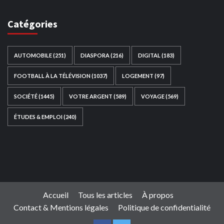
Catégories
AUTOMOBILE
(251)
DIASPORA
(216)
DIGITAL
(183)
FOOTBALL À LA TÉLÉVISION
(1037)
LOGEMENT
(97)
SOCIÉTÉ
(1445)
VOTRE ARGENT
(589)
VOYAGE
(569)
ÉTUDES & EMPLOI
(240)
Ce site web a été développé par
TAIBOUNI WEB
SOLUTION
|
https://taibouniwebsolution.com
Accueil
Tous les articles
À propos
Contact & Mentions légales
Politique de confidentialité