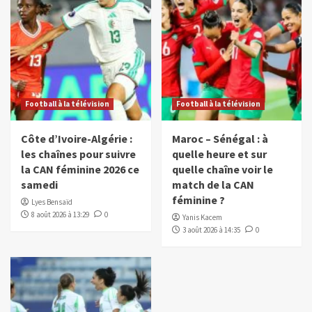
Football à la télévision
Football à la télévision
Côte d’Ivoire-Algérie :
Maroc – Sénégal : à
les chaînes pour suivre
quelle heure et sur
la CAN féminine 2026 ce
quelle chaîne voir le
samedi
match de la CAN
féminine ?
Lyes Bensaïd
8 août 2026 à 13:29
0
Yanis Kacem
3 août 2026 à 14:35
0