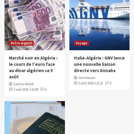
Votre argent
Voyage
Marché noir en Algérie :
Italie-Algérie : GNV lance
le cours de l’euro face
une nouvelle liaison
au dinar algérien ce 5
directe vers Annaba
août
Yanis Kacem
5 août 2026 à 15:21
0
Sabrina Khelifi
5 août 2026 à 16:08
0