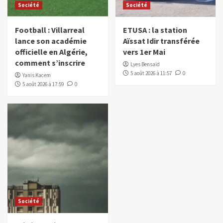
Société
Société
Football : Villarreal
ETUSA : la station
lance son académie
Aïssat Idir transférée
officielle en Algérie,
vers 1er Mai
comment s’inscrire
Lyes Bensaïd
5 août 2026 à 11:57
0
Yanis Kacem
5 août 2026 à 17:59
0
Société