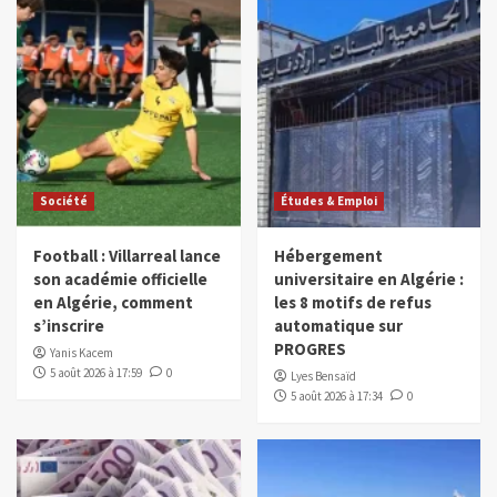
Société
Études & Emploi
Football : Villarreal lance
Hébergement
son académie officielle
universitaire en Algérie :
en Algérie, comment
les 8 motifs de refus
s’inscrire
automatique sur
PROGRES
Yanis Kacem
5 août 2026 à 17:59
0
Lyes Bensaïd
5 août 2026 à 17:34
0