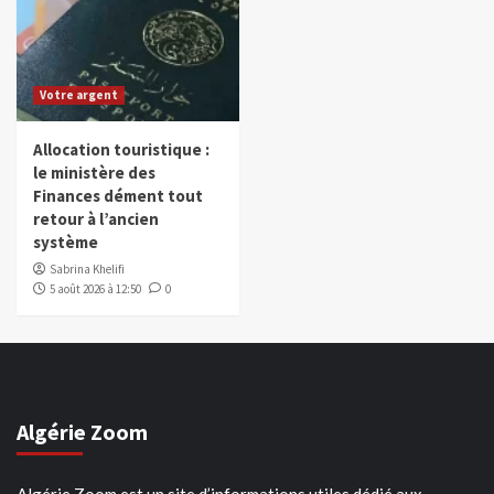
Votre argent
Allocation touristique :
le ministère des
Finances dément tout
retour à l’ancien
système
Sabrina Khelifi
5 août 2026 à 12:50
0
Algérie Zoom
Algérie Zoom est un site d’informations utiles dédié aux