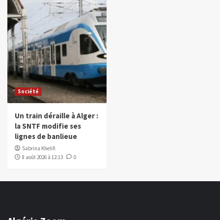
Société
Un train déraille à Alger :
la SNTF modifie ses
lignes de banlieue
Sabrina Khelifi
8 août 2026 à 12:13
0