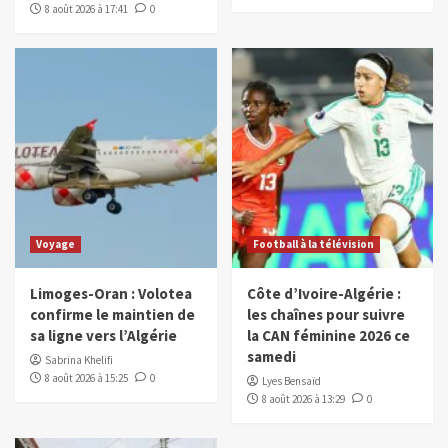
8 août 2026 à 17:41
0
Voyage
Football à la télévision
Limoges-Oran : Volotea
Côte d’Ivoire-Algérie :
confirme le maintien de
les chaînes pour suivre
sa ligne vers l’Algérie
la CAN féminine 2026 ce
samedi
Sabrina Khelifi
8 août 2026 à 15:25
0
Lyes Bensaïd
8 août 2026 à 13:29
0