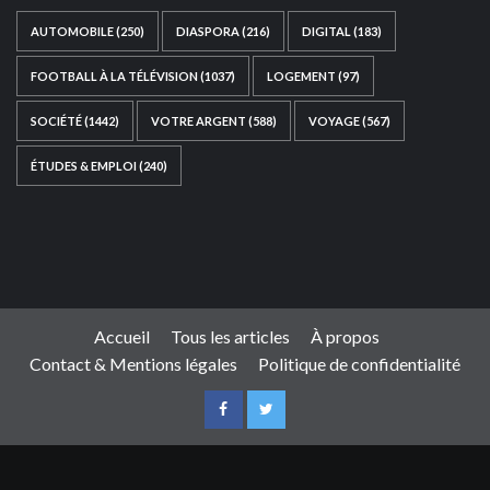
AUTOMOBILE
(250)
DIASPORA
(216)
DIGITAL
(183)
FOOTBALL À LA TÉLÉVISION
(1037)
LOGEMENT
(97)
SOCIÉTÉ
(1442)
VOTRE ARGENT
(588)
VOYAGE
(567)
ÉTUDES & EMPLOI
(240)
Ce site web a été développé par
TAIBOUNI WEB
SOLUTION
|
https://taibouniwebsolution.com
Accueil
Tous les articles
À propos
Contact & Mentions légales
Politique de confidentialité