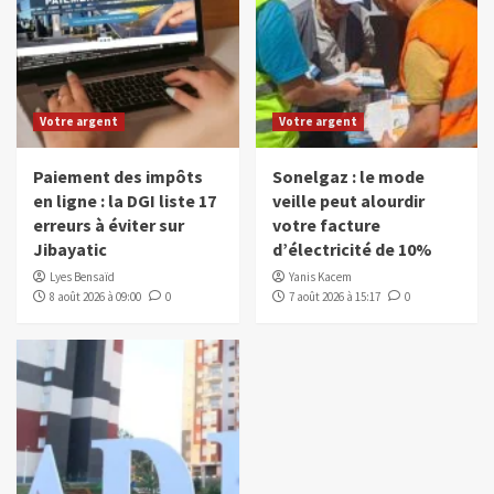
Votre argent
Votre argent
Paiement des impôts
Sonelgaz : le mode
en ligne : la DGI liste 17
veille peut alourdir
erreurs à éviter sur
votre facture
Jibayatic
d’électricité de 10%
Lyes Bensaïd
Yanis Kacem
8 août 2026 à 09:00
0
7 août 2026 à 15:17
0