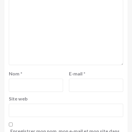
Nom
*
E-mail
*
Site web
Enregistrer mon nom, mon e-mail et mon site dans