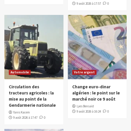
9 août 2026 à 17:57
0
Automobile
Votre argent
Circulation des
Change euro-dinar
tracteurs agricoles : la
algérien : le point sur le
mise au point de la
marché noir ce 9 août
Gendarmerie nationale
Lyes Bensaïd
9 août 2026 à 16:24
0
Yanis Kacem
9 août 2026 à 17:47
0