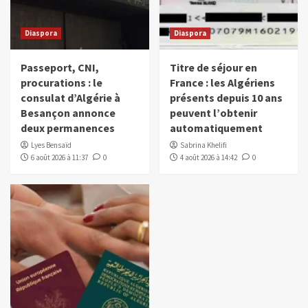
Diaspora
Diaspora
Passeport, CNI,
Titre de séjour en
procurations : le
France : les Algériens
consulat d’Algérie à
présents depuis 10 ans
Besançon annonce
peuvent l’obtenir
deux permanences
automatiquement
Lyes Bensaïd
Sabrina Khelifi
6 août 2026 à 11:37
0
4 août 2026 à 14:42
0