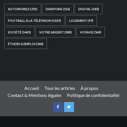
AUTOMOBILE
(251)
DIASPORA
(216)
DIGITAL
(183)
FOOTBALL À LA TÉLÉVISION
(1037)
LOGEMENT
(97)
SOCIÉTÉ
(1445)
VOTRE ARGENT
(589)
VOYAGE
(569)
ÉTUDES & EMPLOI
(240)
Ce site web a été développé par
TAIBOUNI WEB
SOLUTION
|
https://taibouniwebsolution.com
Accueil
Tous les articles
À propos
Contact & Mentions légales
Politique de confidentialité