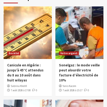
Société
Votre argent
Canicule en Algérie :
Sonelgaz : le mode veille
jusqu’à 45°C attendus
peut alourdir votre
du 8 au 10 août dans
facture d’électricité de
huit wilayas
10%
Sabrina Khelifi
Yanis Kacem
7 août 2026 à 17:00
0
7 août 2026 à 15:17
0