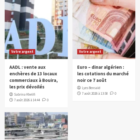
Votre argent
Votre argent
AADL : vente aux
Euro – dinar algérien :
enchères de 13 locaux
les cotations du marché
commerciaux à Bouira,
noir ce 7 août
les prix dévoilés
Lyes Bensaïd
7 août 2026 à 13:58
0
Sabrina Khelifi
7 août 2026 à 14:44
0