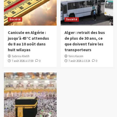
Société
Société
Canicule en Algérie :
Alger : retrait des bus
jusqu’à 45°C attendus
de plus de 30 ans, ce
du 8 au 10 août dans
que doivent faire les
huit wilayas
transporteurs
Sabrina Khelifi
Yanis Kacem
7 août 2026 à 17:00
0
7 août 2026 à 13:24
0