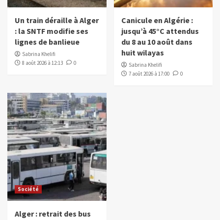
Un train déraille à Alger
Canicule en Algérie :
: la SNTF modifie ses
jusqu’à 45°C attendus
lignes de banlieue
du 8 au 10 août dans
huit wilayas
Sabrina Khelifi
8 août 2026 à 12:13
0
Sabrina Khelifi
7 août 2026 à 17:00
0
Société
Alger : retrait des bus