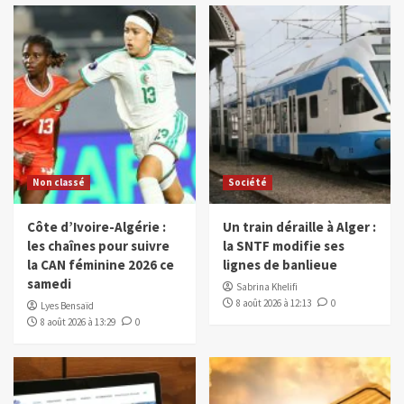
Non classé
Société
Côte d’Ivoire-Algérie :
Un train déraille à Alger :
les chaînes pour suivre
la SNTF modifie ses
la CAN féminine 2026 ce
lignes de banlieue
samedi
Sabrina Khelifi
8 août 2026 à 12:13
0
Lyes Bensaïd
8 août 2026 à 13:29
0