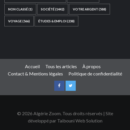
NON CLASSÉ
(1)
SOCIÉTÉ
(1442)
VOTRE ARGENT
(588)
VOYAGE
(566)
ÉTUDES & EMPLOI
(238)
Ce site web a été développé par
TAIBOUNI WEB
SOLUTION
|
https://taibouniwebsolution.com
Accueil
Tous les articles
À propos
Contact & Mentions légales
Politique de confidentialité
© 2026 Algérie Zoom. Tous droits réservés | Site
développé par Taibouni Web Solution