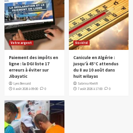
Votre argent
Société
Paiement des impôts en
Canicule en Algérie :
ligne : la DGI liste 17
jusqu’à 45°C attendus
erreurs à éviter sur
du 8 au 10 août dans
Jibayatic
huit wilayas
Lyes Bensaïd
Sabrina Khelifi
8 août 2026 à 09:00
0
7 août 2026 à 17:00
0