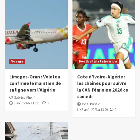
Voyage
Football à la télévision
Limoges-Oran : Volotea
Côte d’Ivoire-Algérie :
confirme le maintien de
les chaînes pour suivre
sa ligne vers l’Algérie
la CAN féminine 2026 ce
samedi
Sabrina Khelifi
8 août 2026 à 15:25
0
Lyes Bensaïd
8 août 2026 à 13:29
0