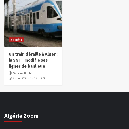
Société
Un train déraille à Alger :
la SNTF modifie ses
lignes de banlieue
Sabrina Khelifi
8 août 2026 à 12:13
0
Algérie Zoom