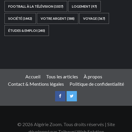
FOOTBALL À LA TÉLÉVISION
(1037)
LOGEMENT
(97)
SOCIÉTÉ
(1442)
VOTRE ARGENT
(588)
VOYAGE
(567)
ÉTUDES & EMPLOI
(240)
Ce site web a été développé par
TAIBOUNI WEB
SOLUTION
|
https://taibouniwebsolution.com
Accueil
Tous les articles
À propos
Contact & Mentions légales
Politique de confidentialité
© 2026 Algérie Zoom. Tous droits réservés | Site
développé par Taibouni Web Solution