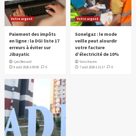
Votre argent
Votre argent
Paiement des impôts
Sonelgaz : le mode
en ligne : la DGI liste 17
veille peut alourdir
erreurs à éviter sur
votre facture
Jibayatic
d’électricité de 10%
Lyes Bensaïd
Yanis Kacem
8 août 2026 à 09:00
0
7 août 2026 à 15:17
0