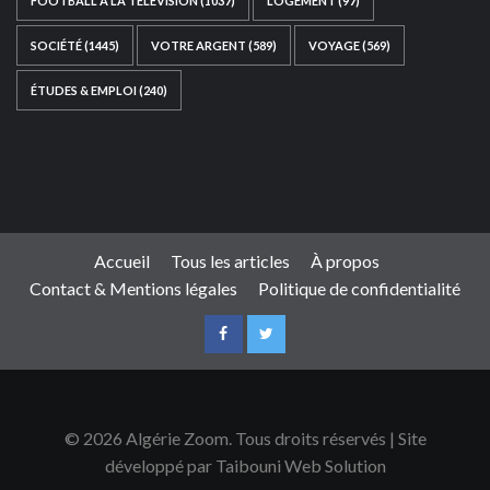
FOOTBALL À LA TÉLÉVISION
(1037)
LOGEMENT
(97)
SOCIÉTÉ
(1445)
VOTRE ARGENT
(589)
VOYAGE
(569)
ÉTUDES & EMPLOI
(240)
Ce site web a été développé par
TAIBOUNI WEB
SOLUTION
|
https://taibouniwebsolution.com
Accueil
Tous les articles
À propos
Contact & Mentions légales
Politique de confidentialité
© 2026 Algérie Zoom. Tous droits réservés | Site
développé par Taibouni Web Solution