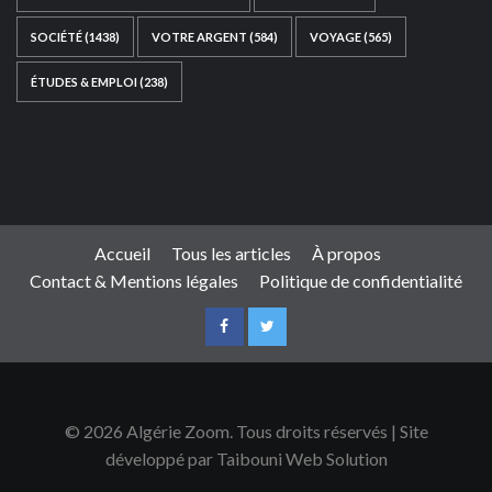
SOCIÉTÉ
(1438)
VOTRE ARGENT
(584)
VOYAGE
(565)
ÉTUDES & EMPLOI
(238)
Ce site web a été développé par
TAIBOUNI WEB
SOLUTION
|
https://taibouniwebsolution.com
Accueil
Tous les articles
À propos
Contact & Mentions légales
Politique de confidentialité
© 2026 Algérie Zoom. Tous droits réservés | Site
développé par Taibouni Web Solution