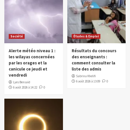
Société
Études & Emploi
Alerte météo niveau 1 :
Résultats du concours
les wilayas concernées
des enseignants :
par les orages et la
comment consulter la
canicule ce jeudi et
liste des admis
vendredi
Sabrina Khelifi
6 août 2026 à 13:09
0
Lyes Bensaïd
6 août 2026 à 14:22
0