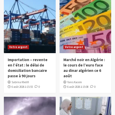
Votre argent
Votre argent
Importation – revente
Marché noir en Algérie :
en l’état : le délai de
le cours de l’euro face
domiciliation bancaire
au dinar algérien ce 6
passe à 90 jours
août
Sabrina Khelifi
Yanis Kacem
6 août 2026 à 15:55
0
6 août 2026 à 15:08
0