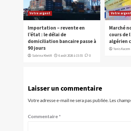
Votre argent
Votre argen
Importation – revente en
Marché noi
l’état : le délai de
cours de l
domiciliation bancaire passe à
algérien 
90 jours
Yanis Kacem
Sabrina Khelifi
6 août 2026 à 15:55
0
Laisser un commentaire
Votre adresse e-mail ne sera pas publiée.
Les champs
Commentaire
*