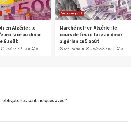
t
Votre argent
r en Algérie : le
Marché noir en Algérie : le
’euro face au dinar
cours de l’euro face au dinar
ce 6 août
algérien ce 5 août
6 août 2026 à 15:08
0
Sabrina Khelifi
5 août 2026 à 16:08
0
 obligatoires sont indiqués avec
*