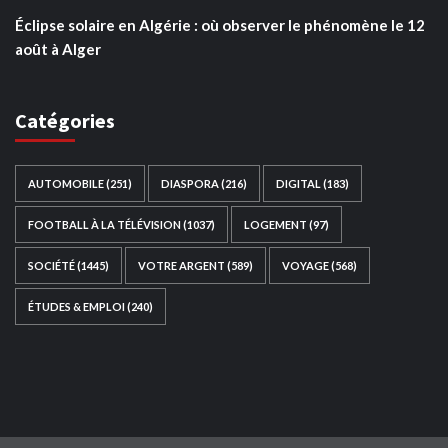
Éclipse solaire en Algérie : où observer le phénomène le 12
août à Alger
Catégories
AUTOMOBILE
(251)
DIASPORA
(216)
DIGITAL
(183)
FOOTBALL À LA TÉLÉVISION
(1037)
LOGEMENT
(97)
SOCIÉTÉ
(1445)
VOTRE ARGENT
(589)
VOYAGE
(568)
ÉTUDES & EMPLOI
(240)
Ce site web a été développé par
TAIBOUNI WEB
SOLUTION
|
https://taibouniwebsolution.com