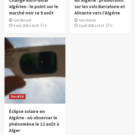
Change euro-dinar
Air Algérie : promotions
algérien : le point sur le
sur les vols Barcelone et
marché noir ce 9 août
Alicante vers l’Algérie
Lyes Bensaïd
Yanis Kacem
9 août 2026 à 16:24
0
9 août 2026 à 14:14
0
Société
Éclipse solaire en
Algérie : où observer le
phénomène le 12 août à
Alger