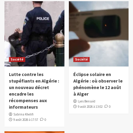
Société
Société
Lutte contre les
Éclipse solaire en
stupéfiants en Algérie :
Algérie : où observer le
un nouveau décret
phénomène le 12 août
encadre les
à Alger
récompenses aux
Lyes Bensaïd
informateurs
9 août 2026 à 13:02
0
Sabrina Khelifi
9 août 2026 à 17:57
0