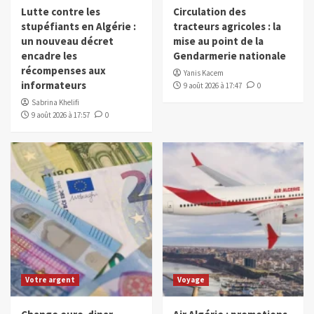
Lutte contre les
Circulation des
stupéfiants en Algérie :
tracteurs agricoles : la
un nouveau décret
mise au point de la
encadre les
Gendarmerie nationale
récompenses aux
Yanis Kacem
informateurs
9 août 2026 à 17:47
0
Sabrina Khelifi
9 août 2026 à 17:57
0
Votre argent
Voyage