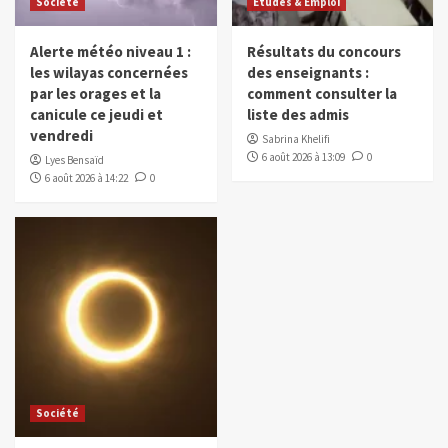
Société
Études & Emploi
Alerte météo niveau 1 :
Résultats du concours
les wilayas concernées
des enseignants :
par les orages et la
comment consulter la
canicule ce jeudi et
liste des admis
vendredi
Sabrina Khelifi
6 août 2026 à 13:09
0
Lyes Bensaïd
6 août 2026 à 14:22
0
Société