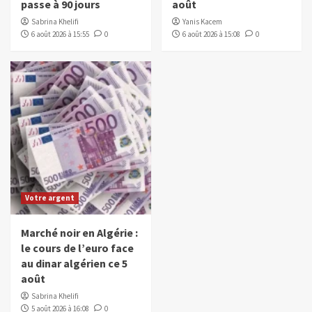
passe à 90 jours
août
Sabrina Khelifi
Yanis Kacem
6 août 2026 à 15:55
0
6 août 2026 à 15:08
0
Votre argent
Marché noir en Algérie :
le cours de l’euro face
au dinar algérien ce 5
août
Sabrina Khelifi
5 août 2026 à 16:08
0