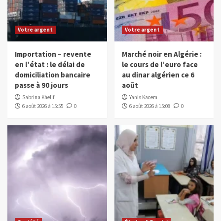
Votre argent
Votre argent
Importation – revente
Marché noir en Algérie :
en l’état : le délai de
le cours de l’euro face
domiciliation bancaire
au dinar algérien ce 6
passe à 90 jours
août
Sabrina Khelifi
Yanis Kacem
6 août 2026 à 15:55
0
6 août 2026 à 15:08
0