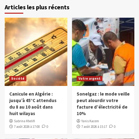
Articles les plus récents
Société
Votre argent
Canicule en Algérie :
Sonelgaz : le mode veille
jusqu’à 45°C attendus
peut alourdir votre
du 8 au 10 août dans
facture d’électricité de
huit wilayas
10%
Sabrina Khelifi
Yanis Kacem
7 août 2026 à 17:00
0
7 août 2026 à 15:17
0