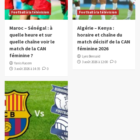
Football à la télévision
Football à la télévision
Maroc – Sénégal : à
Algérie – Kenya :
quelle heure et sur
horaire et chaîne du
quelle chaîne voir le
match décisif de la CAN
match de la CAN
féminine 2026
féminine ?
Lyes Bensaïd
3 août 2026 à 12:00
0
Yanis Kacem
3 août 2026 à 14:35
0