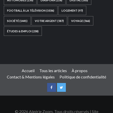
AUTOMOBILE
(250)
DIASPORA
(216)
DIGITAL
(183)
FOOTBALL À LA TÉLÉVISION
(1036)
LOGEMENT
(97)
SOCIÉTÉ
(1441)
VOTRE ARGENT
(587)
VOYAGE
(566)
ÉTUDES & EMPLOI
(238)
Ce site web a été développé par
TAIBOUNI WEB
SOLUTION
|
https://taibouniwebsolution.com
Accueil
Tous les articles
À propos
Contact & Mentions légales
Politique de confidentialité
© 2026 Algérie Zoom. Tous droits réservés | Site