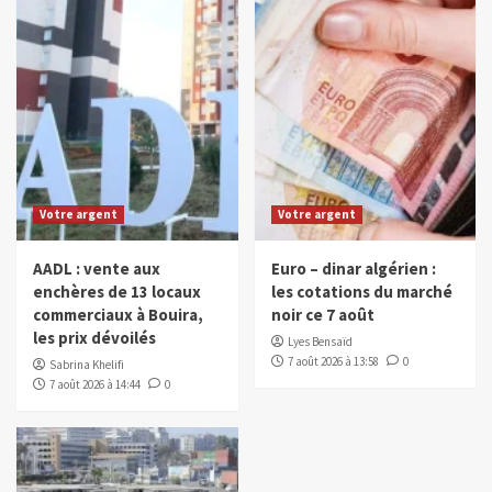
Votre argent
Votre argent
AADL : vente aux
Euro – dinar algérien :
enchères de 13 locaux
les cotations du marché
commerciaux à Bouira,
noir ce 7 août
les prix dévoilés
Lyes Bensaïd
7 août 2026 à 13:58
0
Sabrina Khelifi
7 août 2026 à 14:44
0