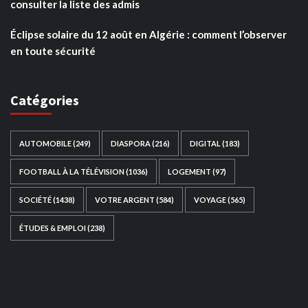
consulter la liste des admis
Éclipse solaire du 12 août en Algérie : comment l’observer
en toute sécurité
Catégories
AUTOMOBILE
(249)
DIASPORA
(216)
DIGITAL
(183)
FOOTBALL À LA TÉLÉVISION
(1036)
LOGEMENT
(97)
SOCIÉTÉ
(1438)
VOTRE ARGENT
(584)
VOYAGE
(565)
ÉTUDES & EMPLOI
(238)
Ce site web a été développé par
TAIBOUNI WEB
SOLUTION
|
https://taibouniwebsolution.com