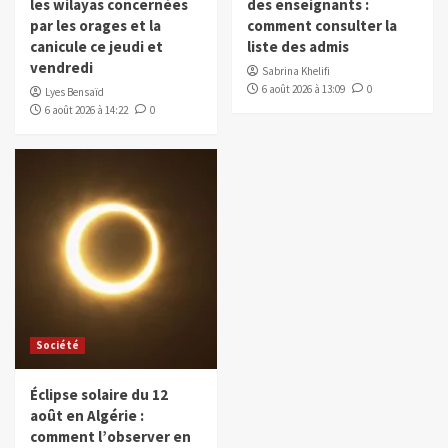
les wilayas concernées
des enseignants :
par les orages et la
comment consulter la
canicule ce jeudi et
liste des admis
vendredi
Sabrina Khelifi
6 août 2026 à 13:09
0
Lyes Bensaïd
6 août 2026 à 14:22
0
Société
Éclipse solaire du 12
août en Algérie :
comment l’observer en