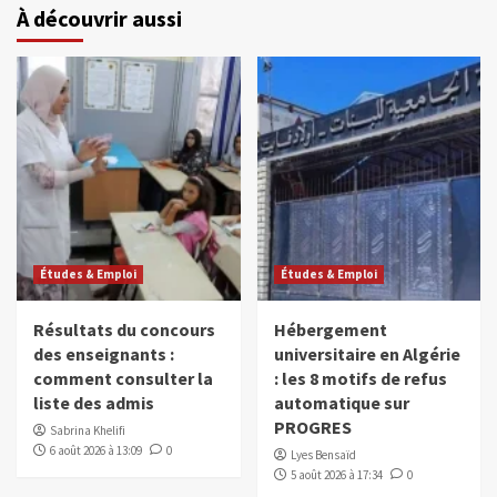
À découvrir aussi
Études & Emploi
Études & Emploi
Résultats du concours
Hébergement
des enseignants :
universitaire en Algérie
comment consulter la
: les 8 motifs de refus
liste des admis
automatique sur
PROGRES
Sabrina Khelifi
6 août 2026 à 13:09
0
Lyes Bensaïd
5 août 2026 à 17:34
0