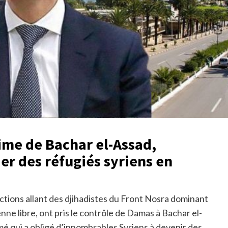
gime de Bachar el-Assad,
er des réfugiés syriens en
actions allant des djihadistes du Front Nosra dominant
ne libre, ont pris le contrôle de Damas à Bachar el-
rmé qui a obligé d’innombrables Syriens à devenir des