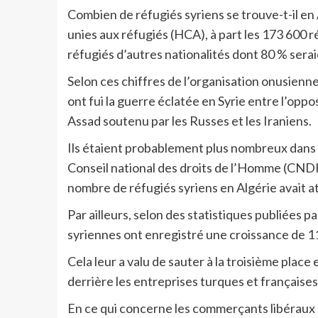
Combien de réfugiés syriens se trouve-t-il en 
unies aux réfugiés (HCA), à part les 173 600 r
réfugiés d’autres nationalités dont 80 % serai
Selon ces chiffres de l’organisation onusienne
ont fui la guerre éclatée en Syrie entre l’opp
Assad soutenu par les Russes et les Iraniens.
Ils étaient probablement plus nombreux dans 
Conseil national des droits de l’Homme (CNDH
nombre de réfugiés syriens en Algérie avait a
Par ailleurs, selon des statistiques publiées 
syriennes ont enregistré une croissance de 11 
Cela leur a valu de sauter à la troisième plac
derrière les entreprises turques et françaises
En ce qui concerne les commerçants libéraux é