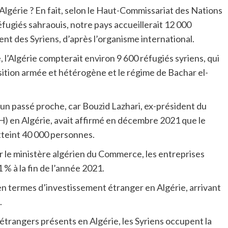
Algérie ? En fait, selon le Haut-Commissariat des Nations
éfugiés sahraouis, notre pays accueillerait 12 000
ent des Syriens, d’après l’organisme international.
, l’Algérie compterait environ 9 600 réfugiés syriens, qui
osition armée et hétérogène et le régime de Bachar el-
un passé proche, car Bouzid Lazhari, ex-président du
) en Algérie, avait affirmé en décembre 2021 que le
tteint 40 000 personnes.
par le ministère algérien du Commerce, les entreprises
% à la fin de l’année 2021.
e en termes d’investissement étranger en Algérie, arrivant
.
trangers présents en Algérie, les Syriens occupent la