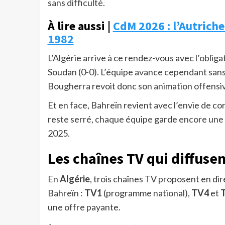
sans difficulté.
À lire aussi |
CdM 2026 : l’Autriche 
1982
L’Algérie arrive à ce rendez-vous avec l’obliga
Soudan (0-0). L’équipe avance cependant san
Bougherra revoit donc son animation offensive
Et en face, Bahreïn revient avec l’envie de co
reste serré, chaque équipe garde encore une
2025.
Les chaînes TV qui diffusen
En
Algérie
, trois chaînes TV proposent en dir
Bahreïn :
TV1
(programme national),
TV4
et
une offre payante.