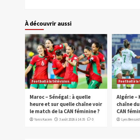
À découvrir aussi
Football à la télévision
Football à la
Maroc – Sénégal : à quelle
Algérie – 
heure et sur quelle chaîne voir
chaîne du
le match de la CAN féminine ?
CAN fémi
Yanis Kacem
3 août 2026 à 14:35
0
Lyes Bensaïd