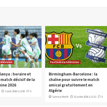
 télévision
Football à la télévision
Kenya : horaire et
Birmingham-Barcelone : la
 match décisif de la
chaîne pour suivre le match
nine 2026
amical gratuitement en
Algérie
3 août 2026 à 12:00
0
Sabrina Khelifi
31 juillet 2026 à 12:15
0