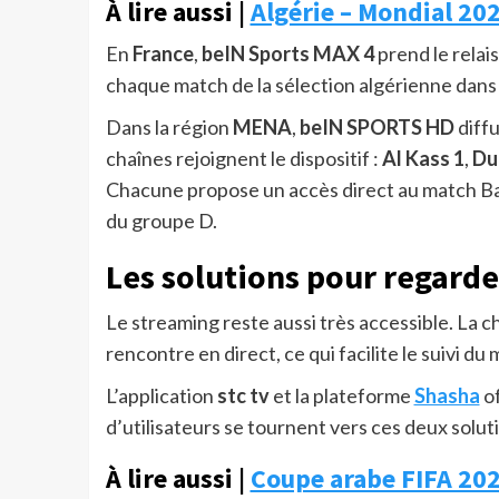
À lire aussi |
Algérie – Mondial 202
En
France
,
beIN Sports MAX 4
prend le relai
chaque match de la sélection algérienne dans
Dans la région
MENA
,
beIN SPORTS HD
diffu
chaînes rejoignent le dispositif :
Al Kass 1
,
Du
Chacune propose un accès direct au match Bahr
du groupe D.
Les solutions pour regarde
Le streaming reste aussi très accessible. La 
rencontre en direct, ce qui facilite le suivi d
L’application
stc tv
et la plateforme
Shasha
of
d’utilisateurs se tournent vers ces deux solut
À lire aussi |
Coupe arabe FIFA 202