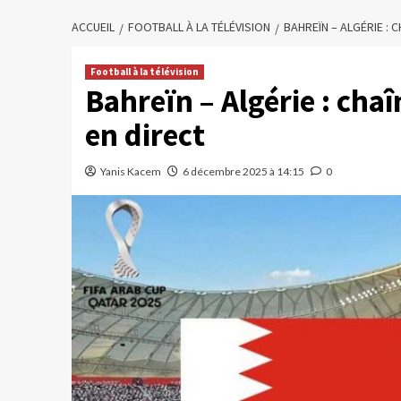
ACCUEIL
FOOTBALL À LA TÉLÉVISION
BAHREÏN – ALGÉRIE : 
Football à la télévision
Bahreïn – Algérie : cha
en direct
Yanis Kacem
6 décembre 2025 à 14:15
0