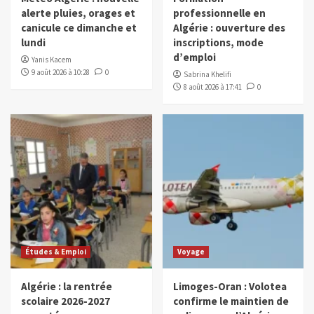
alerte pluies, orages et
professionnelle en
canicule ce dimanche et
Algérie : ouverture des
lundi
inscriptions, mode
d’emploi
Yanis Kacem
9 août 2026 à 10:28
0
Sabrina Khelifi
8 août 2026 à 17:41
0
Études & Emploi
Voyage
Algérie : la rentrée
Limoges-Oran : Volotea
scolaire 2026-2027
confirme le maintien de