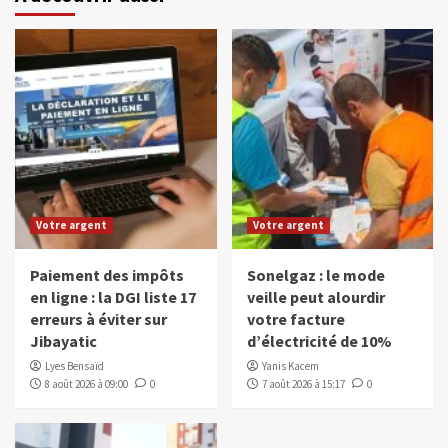
Votre argent
Votre argent
Paiement des impôts
Sonelgaz : le mode
en ligne : la DGI liste 17
veille peut alourdir
erreurs à éviter sur
votre facture
Jibayatic
d’électricité de 10%
Lyes Bensaïd
Yanis Kacem
8 août 2026 à 09:00
0
7 août 2026 à 15:17
0