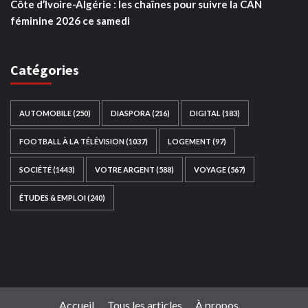
Côte d’Ivoire-Algérie : les chaînes pour suivre la CAN
féminine 2026 ce samedi
Catégories
AUTOMOBILE
(250)
DIASPORA
(216)
DIGITAL
(183)
FOOTBALL À LA TÉLÉVISION
(1037)
LOGEMENT
(97)
SOCIÉTÉ
(1443)
VOTRE ARGENT
(588)
VOYAGE
(567)
ÉTUDES & EMPLOI
(240)
Ce site web a été développé par
TAIBOUNI WEB
SOLUTION
|
https://taibouniwebsolution.com
Accueil
Tous les articles
À propos