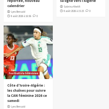
reportée, nouveau
sa ligne vers l’Algérie
calendrier
Sabrina Khelifi
8 août 2026 à 15:25
0
Lyes Bensaïd
8 août 2026 à 16:56
0
Football à la télévision
Côte d’Ivoire-Algérie :
les chaînes pour suivre
la CAN féminine 2026 ce
samedi
Lyes Bensaïd