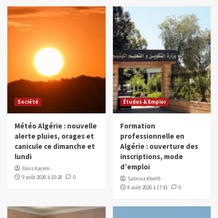
Société
Études & Emploi
Météo Algérie : nouvelle
Formation
alerte pluies, orages et
professionnelle en
canicule ce dimanche et
Algérie : ouverture des
lundi
inscriptions, mode
d’emploi
Yanis Kacem
9 août 2026 à 10:28
0
Sabrina Khelifi
8 août 2026 à 17:41
0