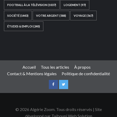
FOOTBALL À LA TÉLÉVISION
(1037)
LOGEMENT
(97)
SOCIÉTÉ
(1443)
VOTRE ARGENT
(588)
VOYAGE
(567)
ÉTUDES & EMPLOI
(240)
Ce site web a été développé par
TAIBOUNI WEB
SOLUTION
|
https://taibouniwebsolution.com
Accueil
Tous les articles
À propos
Contact & Mentions légales
Politique de confidentialité
© 2026 Algérie Zoom. Tous droits réservés | Site
développé par Taibouni Web Solution