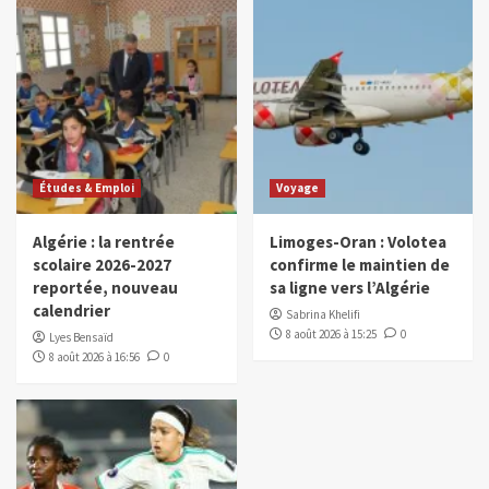
Études & Emploi
Voyage
Algérie : la rentrée
Limoges-Oran : Volotea
scolaire 2026-2027
confirme le maintien de
reportée, nouveau
sa ligne vers l’Algérie
calendrier
Sabrina Khelifi
8 août 2026 à 15:25
0
Lyes Bensaïd
8 août 2026 à 16:56
0