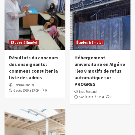
Études & Emploi
Études & Emploi
Résultats du concours
Hébergement
des enseignants :
universitaire en Algérie
comment consulter la
: les 8 motifs de refus
liste des admis
automatique sur
PROGRES
Sabrina Khelifi
6 août 2026 à 13:09
0
Lyes Bensaïd
5 août 2026 à 17:34
0