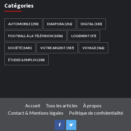
Catégories
AUTOMOBILE
(250)
DIASPORA
(216)
DIGITAL
(183)
FOOTBALL À LA TÉLÉVISION
(1036)
LOGEMENT
(97)
SOCIÉTÉ
(1441)
VOTRE ARGENT
(587)
VOYAGE
(566)
ÉTUDES & EMPLOI
(238)
Ce site web a été développé par
TAIBOUNI WEB
SOLUTION
|
https://taibouniwebsolution.com
Accueil
Tous les articles
À propos
Contact & Mentions légales
Politique de confidentialité