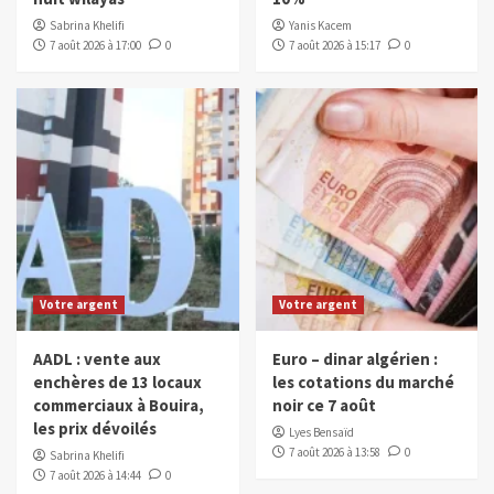
Sabrina Khelifi
Yanis Kacem
7 août 2026 à 17:00
0
7 août 2026 à 15:17
0
Votre argent
Votre argent
AADL : vente aux
Euro – dinar algérien :
enchères de 13 locaux
les cotations du marché
commerciaux à Bouira,
noir ce 7 août
les prix dévoilés
Lyes Bensaïd
7 août 2026 à 13:58
0
Sabrina Khelifi
7 août 2026 à 14:44
0