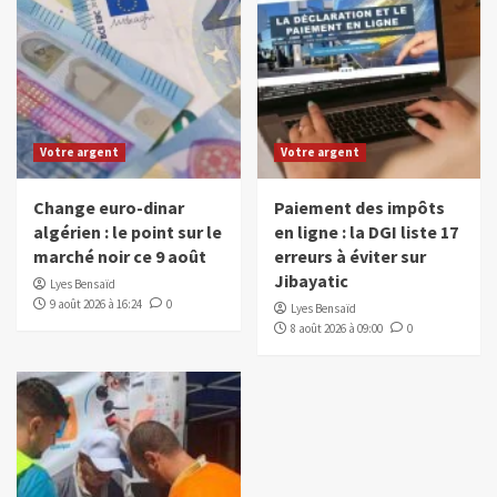
Votre argent
Votre argent
Change euro-dinar
Paiement des impôts
algérien : le point sur le
en ligne : la DGI liste 17
marché noir ce 9 août
erreurs à éviter sur
Jibayatic
Lyes Bensaïd
9 août 2026 à 16:24
0
Lyes Bensaïd
8 août 2026 à 09:00
0