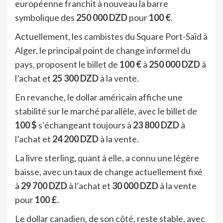
européenne franchit à nouveau la barre
symbolique des
250 000 DZD
pour
100 €
.
Actuellement, les cambistes du Square Port-Saïd à
Alger, le principal point de change informel du
pays, proposent le billet de
100 €
à
250 000 DZD
à
l’achat et
25 300 DZD
à la vente.
En revanche, le dollar américain affiche une
stabilité sur le marché parallèle, avec le billet de
100 $
s’échangeant toujours à
23 800 DZD
à
l’achat et
24 200 DZD
à la vente.
La livre sterling, quant à elle, a connu une légère
baisse, avec un taux de change actuellement fixé
à
29 700 DZD
à l’achat et
30 000 DZD
à la vente
pour
100 £
.
Le dollar canadien, de son côté, reste stable, avec