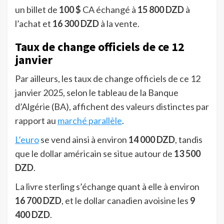
un billet de
100 $
CA échangé à
15 800 DZD
à
l’achat et
16 300 DZD
à la vente.
Taux de change officiels de ce 12
janvier
Par ailleurs, les taux de change officiels de ce 12
janvier 2025, selon le tableau de la Banque
d’Algérie (BA), affichent des valeurs distinctes par
rapport au
marché parallèle
.
L’euro
se vend ainsi à environ
14 000 DZD
, tandis
que le dollar américain se situe autour de
13 500
DZD
.
La livre sterling s’échange quant à elle à environ
16 700 DZD
, et le dollar canadien avoisine les
9
400 DZD
.