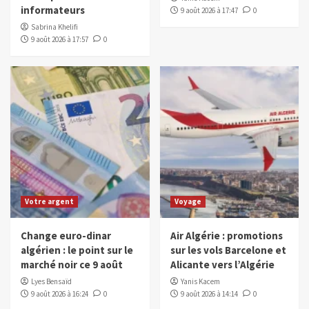
informateurs
9 août 2026 à 17:47
0
Sabrina Khelifi
9 août 2026 à 17:57
0
Votre argent
Voyage
Change euro-dinar
Air Algérie : promotions
algérien : le point sur le
sur les vols Barcelone et
marché noir ce 9 août
Alicante vers l’Algérie
Lyes Bensaïd
Yanis Kacem
9 août 2026 à 16:24
0
9 août 2026 à 14:14
0