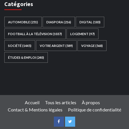
Catégories
AUTOMOBILE
(251)
DIASPORA
(216)
DIGITAL
(183)
FOOTBALL À LA TÉLÉVISION
(1037)
LOGEMENT
(97)
SOCIÉTÉ
(1445)
VOTRE ARGENT
(589)
VOYAGE
(568)
ÉTUDES & EMPLOI
(240)
Ce site web a été développé par
TAIBOUNI WEB
SOLUTION
|
https://taibouniwebsolution.com
Accueil
Tous les articles
À propos
Contact & Mentions légales
Politique de confidentialité