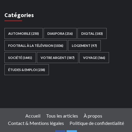
Catégories
AUTOMOBILE
(250)
DIASPORA
(216)
DIGITAL
(183)
FOOTBALL À LA TÉLÉVISION
(1036)
LOGEMENT
(97)
SOCIÉTÉ
(1441)
VOTRE ARGENT
(587)
VOYAGE
(566)
ÉTUDES & EMPLOI
(238)
Ce site web a été développé par
TAIBOUNI WEB
SOLUTION
|
https://taibouniwebsolution.com
Accueil
Tous les articles
À propos
Contact & Mentions légales
Politique de confidentialité