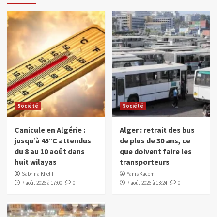
Société
Société
Canicule en Algérie :
Alger : retrait des bus
jusqu’à 45°C attendus
de plus de 30 ans, ce
du 8 au 10 août dans
que doivent faire les
huit wilayas
transporteurs
Sabrina Khelifi
Yanis Kacem
7 août 2026 à 17:00
0
7 août 2026 à 13:24
0