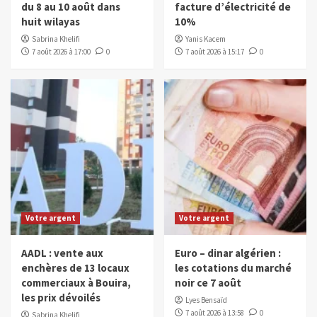
du 8 au 10 août dans
facture d’électricité de
huit wilayas
10%
Sabrina Khelifi
Yanis Kacem
7 août 2026 à 17:00
0
7 août 2026 à 15:17
0
Votre argent
Votre argent
AADL : vente aux
Euro – dinar algérien :
enchères de 13 locaux
les cotations du marché
commerciaux à Bouira,
noir ce 7 août
les prix dévoilés
Lyes Bensaïd
7 août 2026 à 13:58
0
Sabrina Khelifi