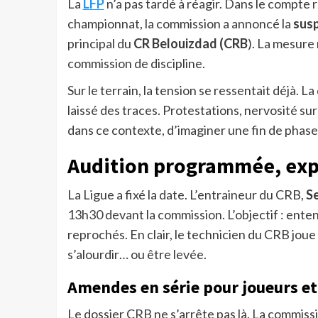
La
LFP
n’a pas tardé à réagir. Dans le compte r
championnat, la commission a annoncé la
susp
principal du
CR Belouizdad (CRB
). La mesure
commission de discipline.
Sur le terrain, la tension se ressentait déjà. La
laissé des traces. Protestations, nervosité sur
dans ce contexte, d’imaginer une fin de phase 
Audition programmée, exp
La Ligue a fixé la date. L’entraineur du CRB,
S
13h30 devant la commission. L’objectif : entend
reprochés. En clair, le technicien du CRB joue 
s’alourdir… ou être levée.
Amendes en série pour joueurs e
Le dossier CRB ne s’arrête pas là. La commissi