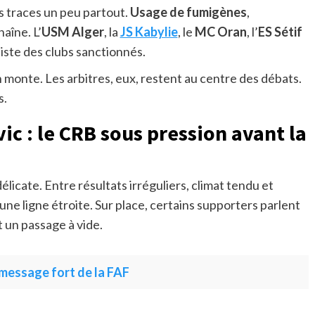
s traces un peu partout.
Usage de fumigènes
,
aîne. L’
USM Alger
, la
JS Kabylie
, le
MC Oran
, l’
ES Sétif
liste des clubs sanctionnés.
n monte. Les arbitres, eux, restent au centre des débats.
s.
c : le CRB sous pression avant la
élicate. Entre résultats irréguliers, climat tendu et
une ligne étroite. Sur place, certains supporters parlent
 un passage à vide.
e message fort de la FAF