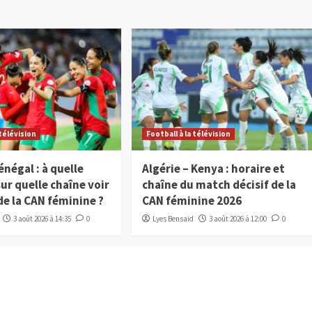
 télévision
Football à la télévision
énégal : à quelle
Algérie – Kenya : horaire et
sur quelle chaîne voir
chaîne du match décisif de la
de la CAN féminine ?
CAN féminine 2026
3 août 2026 à 14:35
0
Lyes Bensaïd
3 août 2026 à 12:00
0