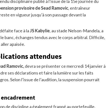
endu disciplinaire publié à l’issue de la 15e journée du
ension provisoire de Sead Ramovic
, entraîneur
 reste en vigueur jusqu’à son passage devant la
 défaite face à la
JS Kabylie
, au stade Nelson-Mandela, a
 le banc, échanges tendus avec le corps arbitral. Difficile,
aller apaisée.
lications attendues
ead Ramovic,
devra se présenter ce mercredi 14 janvier à
re ses déclarations et faire la lumière sur les faits
gros. Selon l’issue de l’audition, la suspension pourrait
t encadrement
on de discipline a également frappé au portefeuille.