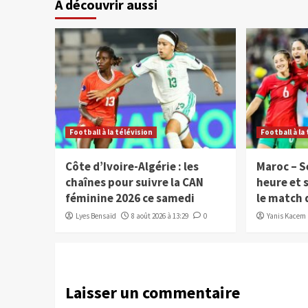
À découvrir aussi
Football à la télévision
Football à la
Côte d’Ivoire-Algérie : les
Maroc – S
chaînes pour suivre la CAN
heure et 
féminine 2026 ce samedi
le match 
Lyes Bensaïd
8 août 2026 à 13:29
0
Yanis Kacem
Laisser un commentaire