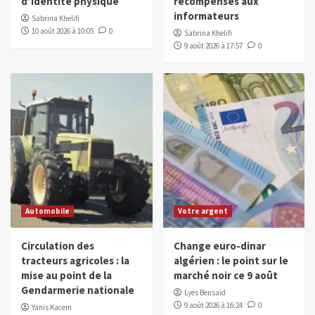
d’identité physique
récompenses aux
informateurs
Sabrina Khelifi
10 août 2026 à 10:05
0
Sabrina Khelifi
9 août 2026 à 17:57
0
Automobile
Votre argent
Circulation des
Change euro-dinar
tracteurs agricoles : la
algérien : le point sur le
mise au point de la
marché noir ce 9 août
Gendarmerie nationale
Lyes Bensaïd
9 août 2026 à 16:24
0
Yanis Kacem