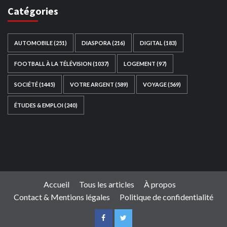
Catégories
AUTOMOBILE
(251)
DIASPORA
(216)
DIGITAL
(183)
FOOTBALL À LA TÉLÉVISION
(1037)
LOGEMENT
(97)
SOCIÉTÉ
(1445)
VOTRE ARGENT
(589)
VOYAGE
(569)
ÉTUDES & EMPLOI
(240)
Ce site web a été développé par
TAIBOUNI WEB
SOLUTION
|
https://taibouniwebsolution.com
Accueil
Tous les articles
À propos
Contact & Mentions légales
Politique de confidentialité