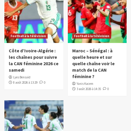
Football à la télévision
Football à la télévision
Côte d’Ivoire-Algérie :
Maroc – Sénégal : à
les chaînes pour suivre
quelle heure et sur
la CAN féminine 2026 ce
quelle chaîne voir le
samedi
match de la CAN
féminine ?
Lyes Bensaïd
8 août 2026 à 13:29
0
Yanis Kacem
3 août 2026 à 14:35
0