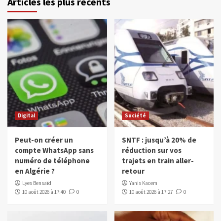
Articles les plus récents
Digital
Société
Peut-on créer un
SNTF : jusqu’à 20% de
compte WhatsApp sans
réduction sur vos
numéro de téléphone
trajets en train aller-
en Algérie ?
retour
Lyes Bensaïd
Yanis Kacem
10 août 2026 à 17:40
0
10 août 2026 à 17:27
0