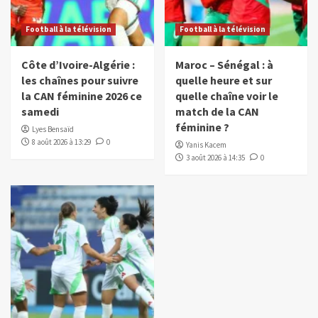
Football à la télévision
Football à la télévision
Côte d’Ivoire-Algérie :
Maroc – Sénégal : à
les chaînes pour suivre
quelle heure et sur
la CAN féminine 2026 ce
quelle chaîne voir le
samedi
match de la CAN
féminine ?
Lyes Bensaïd
8 août 2026 à 13:29
0
Yanis Kacem
3 août 2026 à 14:35
0