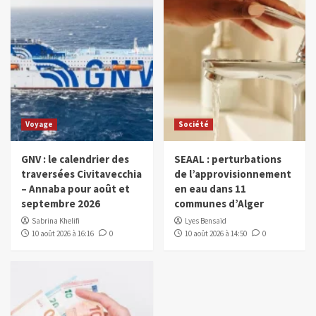
Voyage
Société
GNV : le calendrier des
SEAAL : perturbations
traversées Civitavecchia
de l’approvisionnement
– Annaba pour août et
en eau dans 11
septembre 2026
communes d’Alger
Sabrina Khelifi
Lyes Bensaïd
10 août 2026 à 16:16
0
10 août 2026 à 14:50
0