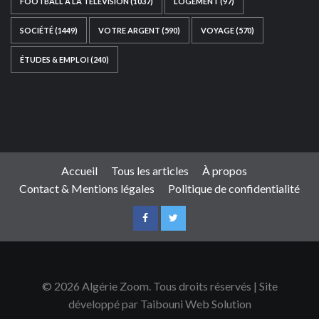
FOOTBALL À LA TÉLÉVISION
(1037)
LOGEMENT
(97)
SOCIÉTÉ
(1449)
VOTRE ARGENT
(590)
VOYAGE
(570)
ÉTUDES & EMPLOI
(240)
Ce site web a été développé par
TAIBOUNI WEB
SOLUTION
|
https://taibouniwebsolution.com
Accueil
Tous les articles
À propos
Contact & Mentions légales
Politique de confidentialité
© 2026 Algérie Zoom. Tous droits réservés | Site
développé par Taibouni Web Solution