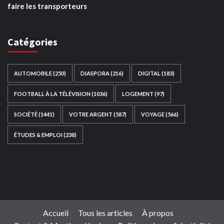
faire les transporteurs
Catégories
AUTOMOBILE
(250)
DIASPORA
(216)
DIGITAL
(183)
FOOTBALL À LA TÉLÉVISION
(1036)
LOGEMENT
(97)
SOCIÉTÉ
(1441)
VOTRE ARGENT
(587)
VOYAGE
(566)
ÉTUDES & EMPLOI
(238)
Ce site web a été développé par
TAIBOUNI WEB
SOLUTION
|
https://taibouniwebsolution.com
Accueil
Tous les articles
À propos