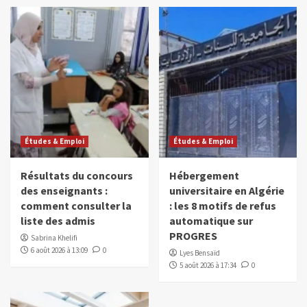
Études & Emploi
Études & Emploi
Résultats du concours
Hébergement
des enseignants :
universitaire en Algérie
comment consulter la
: les 8 motifs de refus
liste des admis
automatique sur
PROGRES
Sabrina Khelifi
6 août 2026 à 13:09
0
Lyes Bensaïd
5 août 2026 à 17:34
0