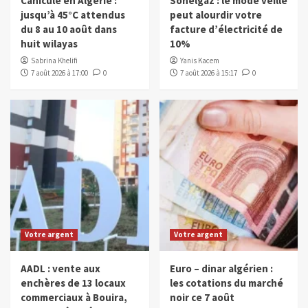
Canicule en Algérie :
Sonelgaz : le mode veille
jusqu’à 45°C attendus
peut alourdir votre
du 8 au 10 août dans
facture d’électricité de
huit wilayas
10%
Sabrina Khelifi
Yanis Kacem
7 août 2026 à 17:00
0
7 août 2026 à 15:17
0
Votre argent
Votre argent
AADL : vente aux
Euro – dinar algérien :
enchères de 13 locaux
les cotations du marché
commerciaux à Bouira,
noir ce 7 août