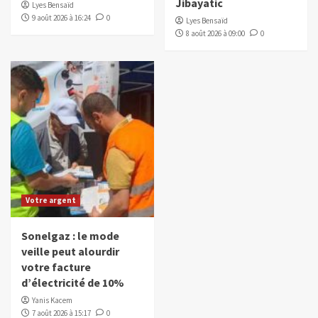
Jibayatic
Lyes Bensaïd
9 août 2026 à 16:24
0
Lyes Bensaïd
8 août 2026 à 09:00
0
Votre argent
Sonelgaz : le mode
veille peut alourdir
votre facture
d’électricité de 10%
Yanis Kacem
7 août 2026 à 15:17
0