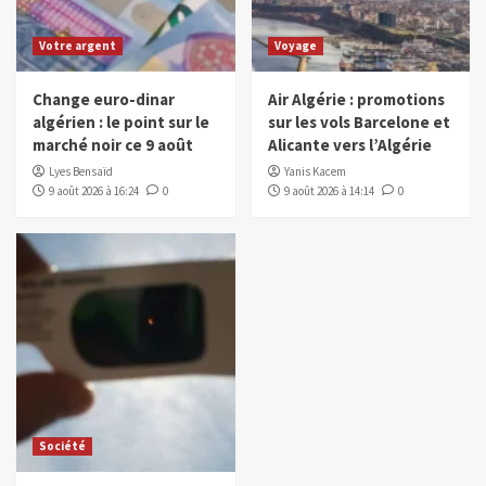
Votre argent
Voyage
Change euro-dinar
Air Algérie : promotions
algérien : le point sur le
sur les vols Barcelone et
marché noir ce 9 août
Alicante vers l’Algérie
Lyes Bensaïd
Yanis Kacem
9 août 2026 à 16:24
0
9 août 2026 à 14:14
0
Société