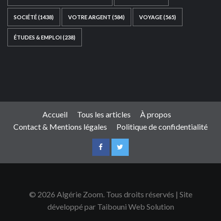
SOCIÉTÉ
(1438)
VOTRE ARGENT
(584)
VOYAGE
(565)
ÉTUDES & EMPLOI
(238)
Ce site web a été développé par
TAIBOUNI WEB
SOLUTION
|
https://taibouniwebsolution.com
Accueil
Tous les articles
À propos
Contact & Mentions légales
Politique de confidentialité
© 2026 Algérie Zoom. Tous droits réservés | Site
développé par Taibouni Web Solution