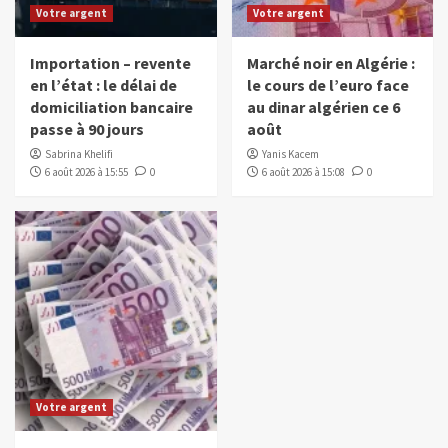
Votre argent
Votre argent
Importation – revente
Marché noir en Algérie :
en l’état : le délai de
le cours de l’euro face
domiciliation bancaire
au dinar algérien ce 6
passe à 90 jours
août
Sabrina Khelifi
Yanis Kacem
6 août 2026 à 15:55
0
6 août 2026 à 15:08
0
Votre argent