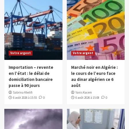
Votre argent
Votre argent
Importation – revente
Marché noir en Algérie :
en l’état : le délai de
le cours de l’euro face
domiciliation bancaire
au dinar algérien ce 6
passe à 90 jours
août
Sabrina Khelifi
Yanis Kacem
6 août 2026 à 15:55
0
6 août 2026 à 15:08
0