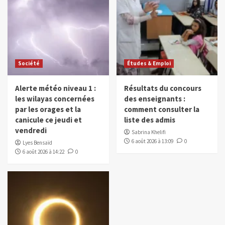
Société
Études & Emploi
Alerte météo niveau 1 :
Résultats du concours
les wilayas concernées
des enseignants :
par les orages et la
comment consulter la
canicule ce jeudi et
liste des admis
vendredi
Sabrina Khelifi
6 août 2026 à 13:09
0
Lyes Bensaïd
6 août 2026 à 14:22
0