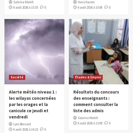
Sabrina Khelifi
Yanis Kacem
6 août 2026 à 15:55
0
6 août 2026 à 15:08
0
Société
Études & Emploi
Alerte météo niveau 1 :
Résultats du concours
les wilayas concernées
des enseignants :
par les orages et la
comment consulter la
canicule ce jeudi et
liste des admis
vendredi
Sabrina Khelifi
6 août 2026 à 13:09
0
Lyes Bensaïd
6 août 2026 à 14:22
0