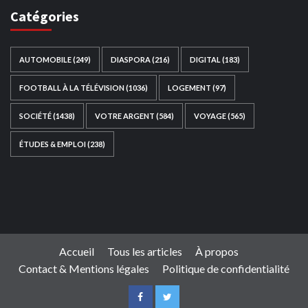
Catégories
AUTOMOBILE
(249)
DIASPORA
(216)
DIGITAL
(183)
FOOTBALL À LA TÉLÉVISION
(1036)
LOGEMENT
(97)
SOCIÉTÉ
(1438)
VOTRE ARGENT
(584)
VOYAGE
(565)
ÉTUDES & EMPLOI
(238)
Ce site web a été développé par
TAIBOUNI WEB
SOLUTION
|
https://taibouniwebsolution.com
Accueil
Tous les articles
À propos
Contact & Mentions légales
Politique de confidentialité