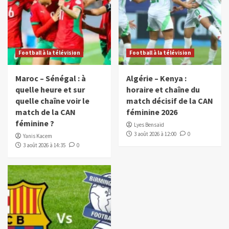
Football à la télévision
Football à la télévision
Maroc – Sénégal : à
Algérie – Kenya :
quelle heure et sur
horaire et chaîne du
quelle chaîne voir le
match décisif de la CAN
match de la CAN
féminine 2026
féminine ?
Lyes Bensaïd
3 août 2026 à 12:00
0
Yanis Kacem
3 août 2026 à 14:35
0