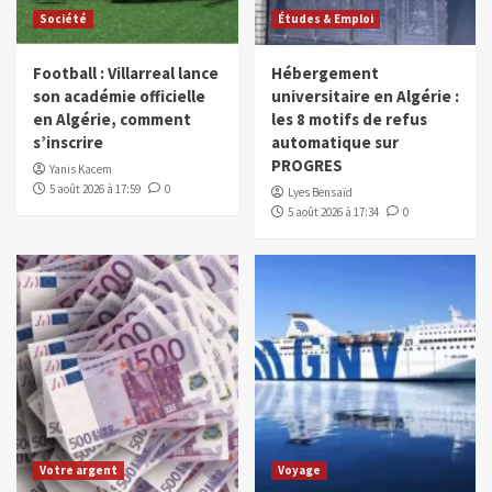
Société
Études & Emploi
Football : Villarreal lance
Hébergement
son académie officielle
universitaire en Algérie :
en Algérie, comment
les 8 motifs de refus
s’inscrire
automatique sur
PROGRES
Yanis Kacem
5 août 2026 à 17:59
0
Lyes Bensaïd
5 août 2026 à 17:34
0
Votre argent
Voyage