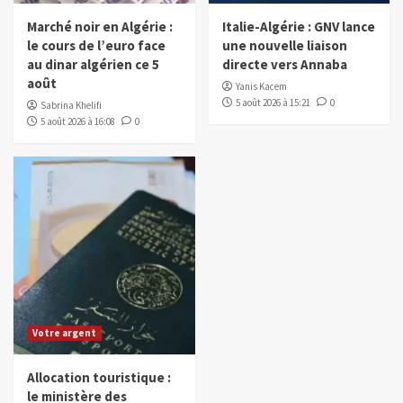
Marché noir en Algérie :
Italie-Algérie : GNV lance
le cours de l’euro face
une nouvelle liaison
au dinar algérien ce 5
directe vers Annaba
août
Yanis Kacem
5 août 2026 à 15:21
0
Sabrina Khelifi
5 août 2026 à 16:08
0
Votre argent
Allocation touristique :
le ministère des