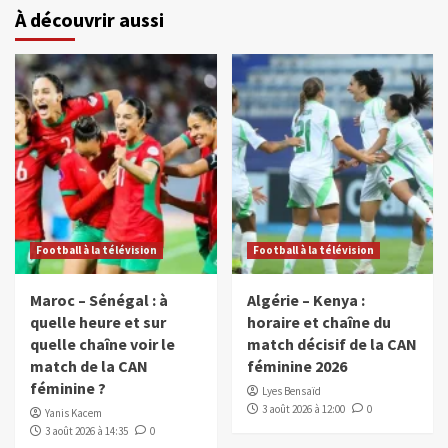
À découvrir aussi
Football à la télévision
Football à la télévision
Maroc – Sénégal : à
Algérie – Kenya :
quelle heure et sur
horaire et chaîne du
quelle chaîne voir le
match décisif de la CAN
match de la CAN
féminine 2026
féminine ?
Lyes Bensaïd
3 août 2026 à 12:00
0
Yanis Kacem
3 août 2026 à 14:35
0