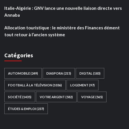
Italie-Algérie : GNV lance une nouvelle liaison directe vers
Annaba
Allocation touristique : le ministère des Finances dément
tout retour à l’ancien système
Catégories
AUTOMOBILE
(249)
DIASPORA
(215)
DIGITAL
(183)
FOOTBALL À LA TÉLÉVISION
(1036)
LOGEMENT
(97)
SOCIÉTÉ
(1435)
VOTRE ARGENT
(582)
VOYAGE
(565)
ÉTUDES & EMPLOI
(237)
Ce site web a été développé par
TAIBOUNI WEB