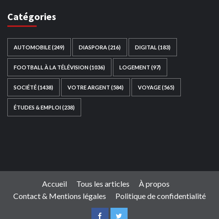
Catégories
AUTOMOBILE
(249)
DIASPORA
(216)
DIGITAL
(183)
FOOTBALL À LA TÉLÉVISION
(1036)
LOGEMENT
(97)
SOCIÉTÉ
(1438)
VOTRE ARGENT
(584)
VOYAGE
(565)
ÉTUDES & EMPLOI
(238)
Ce site web a été développé par
TAIBOUNI WEB
SOLUTION
|
https://taibouniwebsolution.com
Accueil
Tous les articles
À propos
Contact & Mentions légales
Politique de confidentialité