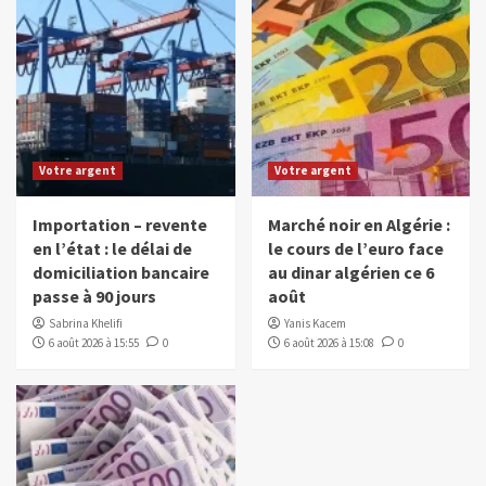
Votre argent
Votre argent
Importation – revente
Marché noir en Algérie :
en l’état : le délai de
le cours de l’euro face
domiciliation bancaire
au dinar algérien ce 6
passe à 90 jours
août
Sabrina Khelifi
Yanis Kacem
6 août 2026 à 15:55
0
6 août 2026 à 15:08
0