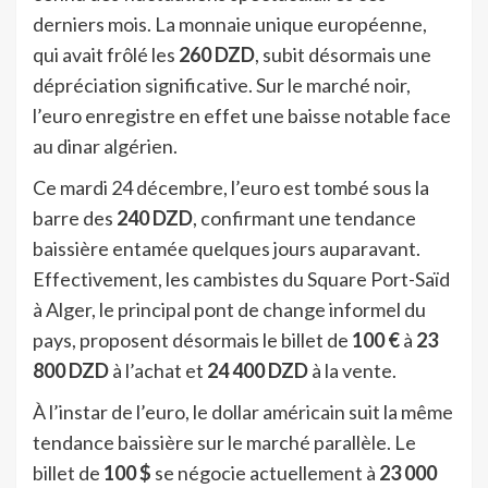
derniers mois. La monnaie unique européenne,
qui avait frôlé les
260 DZD
, subit désormais une
dépréciation significative. Sur le marché noir,
l’euro enregistre en effet une baisse notable face
au dinar algérien.
Ce mardi 24 décembre, l’euro est tombé sous la
barre des
240 DZD
, confirmant une tendance
baissière entamée quelques jours auparavant.
Effectivement, les cambistes du Square Port-Saïd
à Alger, le principal pont de change informel du
pays, proposent désormais le billet de
100 €
à
23
800 DZD
à l’achat et
24 400 DZD
à la vente.
À l’instar de l’euro, le dollar américain suit la même
tendance baissière sur le marché parallèle. Le
billet de
100 $
se négocie actuellement à
23 000