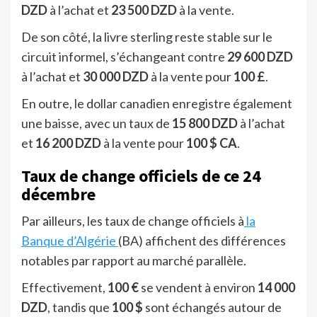
DZD
à l’achat et
23 500 DZD
à la vente.
De son côté, la livre sterling reste stable sur le
circuit informel, s’échangeant contre
29 600 DZD
à l’achat et
30 000 DZD
à la vente pour
100 £
.
En outre, le dollar canadien enregistre également
une baisse, avec un taux de
15 800 DZD
à l’achat
et
16 200 DZD
à la vente pour
100 $ CA
.
Taux de change officiels de ce 24
décembre
Par ailleurs, les taux de change officiels à
la
Banque d’Algérie
(BA) affichent des différences
notables par rapport au marché parallèle.
Effectivement,
100 €
se vendent à environ
14 000
DZD
, tandis que
100 $
sont échangés autour de