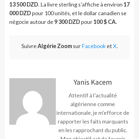
13 500 DZD
. La livre sterling s’affiche à environ
17
000 DZD
pour 100 unités, et le dollar canadien se
négocie autour de
9 300 DZD
pour
100 $ CA.
Suivre
Algérie Zoom
sur
Facebook
et
X
.
Yanis Kacem
Attentif à l’actualité
algérienne comme
internationale, je m’efforce de
rapporter les faits marquants
en les rapprochant du public.
Mon objectif est de fournir