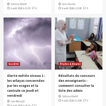
Sabrina Khelifi
Yanis Kacem
6 août 2026 à 15:55
0
6 août 2026 à 15:08
0
Société
Études & Emploi
Alerte météo niveau 1 :
Résultats du concours
les wilayas concernées
des enseignants :
par les orages et la
comment consulter la
canicule ce jeudi et
liste des admis
vendredi
Sabrina Khelifi
6 août 2026 à 13:09
0
Lyes Bensaïd
6 août 2026 à 14:22
0