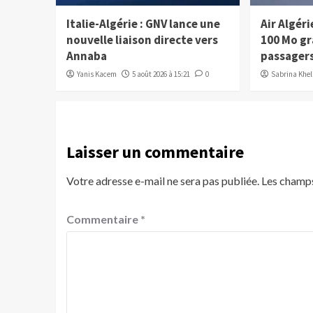
Italie-Algérie : GNV lance une
Air Algéri
nouvelle liaison directe vers
100 Mo gr
Annaba
passager
Yanis Kacem
5 août 2026 à 15:21
0
Sabrina Kheli
Laisser un commentaire
Votre adresse e-mail ne sera pas publiée.
Les champs
Commentaire
*