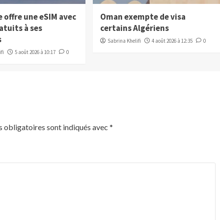
e offre une eSIM avec
Oman exempte de visa
atuits à ses
certains Algériens
s
Sabrina Khelifi
4 août 2026 à 12:35
0
fi
5 août 2026 à 10:17
0
 obligatoires sont indiqués avec
*