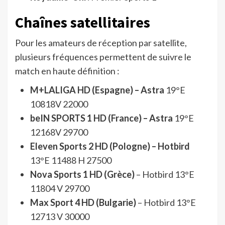
Chaînes satellitaires
Pour les amateurs de réception par satellite,
plusieurs fréquences permettent de suivre le
match en haute définition :
M+LALIGA HD
(Espagne) – Astra
19°E
10818V 22000
beIN SPORTS 1 HD (France) – Astra
19°E
12168V 29700
Eleven Sports 2 HD (Pologne) – Hotbird
13°E 11488 H 27500
Nova Sports 1 HD (Grèce)
– Hotbird 13°E
11804 V 29700
Max Sport 4 HD (Bulgarie)
– Hotbird 13°E
12713 V 30000