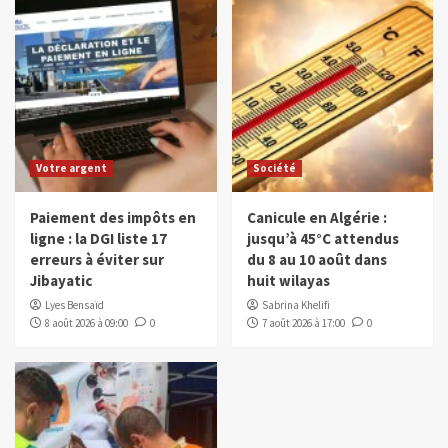
Votre argent
Société
Paiement des impôts en
Canicule en Algérie :
ligne : la DGI liste 17
jusqu’à 45°C attendus
erreurs à éviter sur
du 8 au 10 août dans
Jibayatic
huit wilayas
Lyes Bensaïd
Sabrina Khelifi
8 août 2026 à 09:00
0
7 août 2026 à 17:00
0