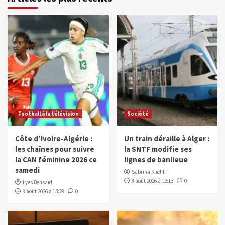
Football à la télévision
Société
Côte d’Ivoire-Algérie :
Un train déraille à Alger :
les chaînes pour suivre
la SNTF modifie ses
la CAN féminine 2026 ce
lignes de banlieue
samedi
Sabrina Khelifi
8 août 2026 à 12:13
0
Lyes Bensaïd
8 août 2026 à 13:29
0