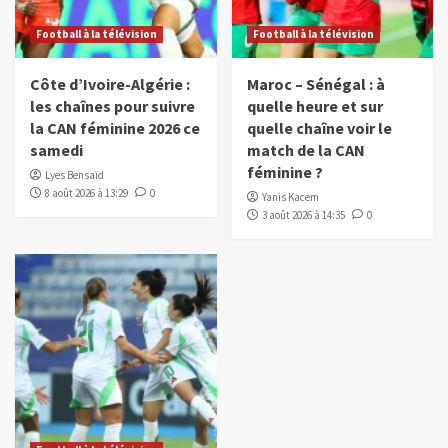
Football à la télévision
Football à la télévision
Côte d’Ivoire-Algérie :
Maroc – Sénégal : à
les chaînes pour suivre
quelle heure et sur
la CAN féminine 2026 ce
quelle chaîne voir le
samedi
match de la CAN
féminine ?
Lyes Bensaïd
8 août 2026 à 13:29
0
Yanis Kacem
3 août 2026 à 14:35
0