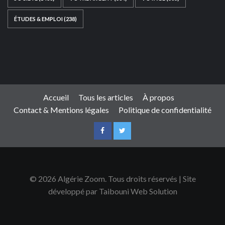
ÉTUDES & EMPLOI
(238)
Ce site web a été développé par
TAIBOUNI WEB
SOLUTION
|
https://taibouniwebsolution.com
Accueil
Tous les articles
À propos
Contact & Mentions légales
Politique de confidentialité
© 2026 Algérie Zoom. Tous droits réservés | Site
développé par Taibouni Web Solution