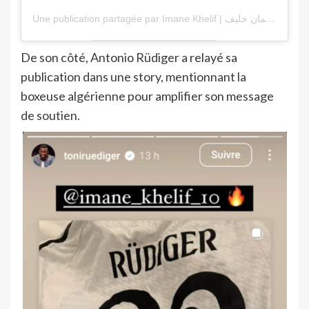
Une publication partagée par Imane Khelif | إيمان خليف 🇩🇿 (@imane_khelif_10)
De son côté, Antonio Rüdiger a relayé sa
publication dans une story, mentionnant la
boxeuse algérienne pour amplifier son message
de soutien.