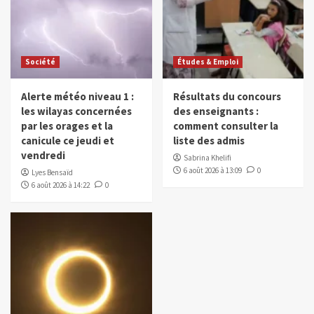
Société
Études & Emploi
Alerte météo niveau 1 :
Résultats du concours
les wilayas concernées
des enseignants :
par les orages et la
comment consulter la
canicule ce jeudi et
liste des admis
vendredi
Sabrina Khelifi
6 août 2026 à 13:09
0
Lyes Bensaïd
6 août 2026 à 14:22
0