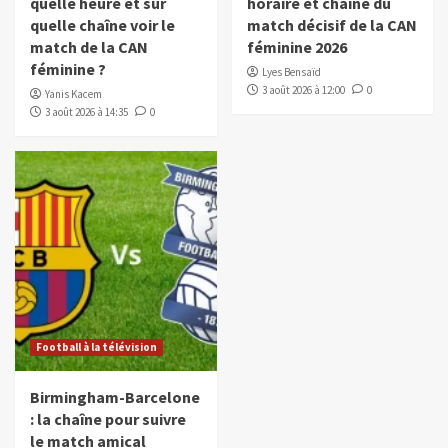
quelle heure et sur
horaire et chaîne du
quelle chaîne voir le
match décisif de la CAN
match de la CAN
féminine 2026
féminine ?
Lyes Bensaïd
3 août 2026 à 12:00
0
Yanis Kacem
3 août 2026 à 14:35
0
Football à la télévision
Birmingham-Barcelone
: la chaîne pour suivre
le match amical