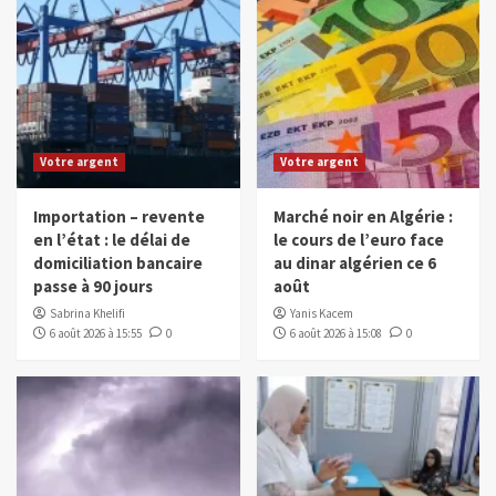
Votre argent
Votre argent
Importation – revente
Marché noir en Algérie :
en l’état : le délai de
le cours de l’euro face
domiciliation bancaire
au dinar algérien ce 6
passe à 90 jours
août
Sabrina Khelifi
Yanis Kacem
6 août 2026 à 15:55
0
6 août 2026 à 15:08
0