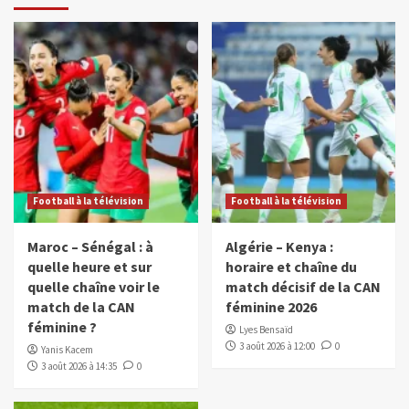
Football à la télévision
Football à la télévision
Maroc – Sénégal : à
Algérie – Kenya :
quelle heure et sur
horaire et chaîne du
quelle chaîne voir le
match décisif de la CAN
match de la CAN
féminine 2026
féminine ?
Lyes Bensaïd
3 août 2026 à 12:00
0
Yanis Kacem
3 août 2026 à 14:35
0