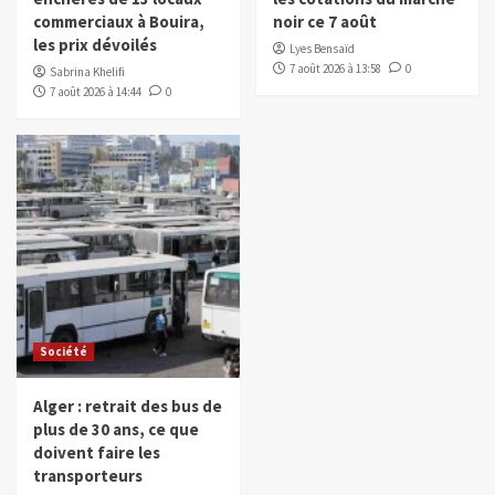
commerciaux à Bouira,
noir ce 7 août
les prix dévoilés
Lyes Bensaïd
7 août 2026 à 13:58
0
Sabrina Khelifi
7 août 2026 à 14:44
0
Société
Alger : retrait des bus de
plus de 30 ans, ce que
doivent faire les
transporteurs