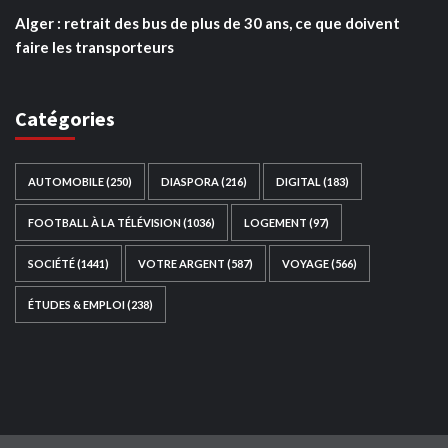
Alger : retrait des bus de plus de 30 ans, ce que doivent
faire les transporteurs
Catégories
AUTOMOBILE
(250)
DIASPORA
(216)
DIGITAL
(183)
FOOTBALL À LA TÉLÉVISION
(1036)
LOGEMENT
(97)
SOCIÉTÉ
(1441)
VOTRE ARGENT
(587)
VOYAGE
(566)
ÉTUDES & EMPLOI
(238)
Ce site web a été développé par
TAIBOUNI WEB
SOLUTION
|
https://taibouniwebsolution.com