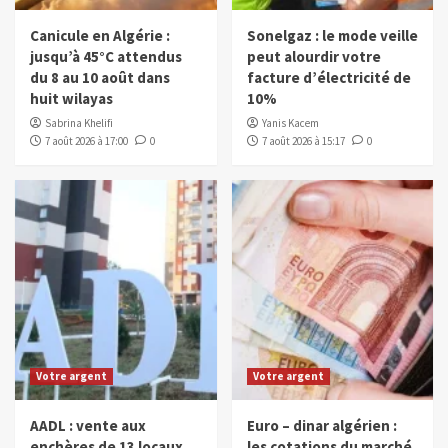
Canicule en Algérie :
Sonelgaz : le mode veille
jusqu’à 45°C attendus
peut alourdir votre
du 8 au 10 août dans
facture d’électricité de
huit wilayas
10%
Sabrina Khelifi
Yanis Kacem
7 août 2026 à 17:00
0
7 août 2026 à 15:17
0
Votre argent
Votre argent
AADL : vente aux
Euro – dinar algérien :
enchères de 13 locaux
les cotations du marché