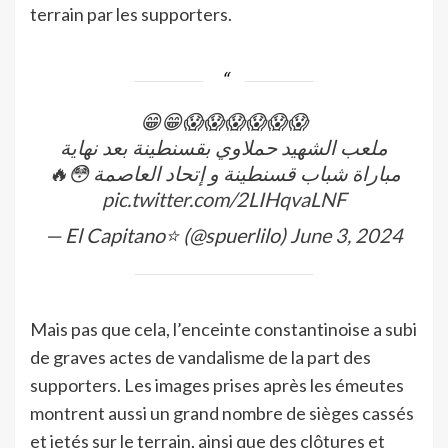
terrain par les supporters.
😱😱😱😱😱😱😁😁
ملعب الشهيد حملاوي بقسنطينة بعد نهاية
مباراة شباب قسنطينة و إتحاد العاصمة 😳🔥
pic.twitter.com/2LIHqvaLNF
— El Capitano⭐ (@spuerlilo)
June 3, 2024
Mais pas que cela, l’enceinte constantinoise a subi
de graves actes de vandalisme de la part des
supporters. Les images prises après les émeutes
montrent aussi un grand nombre de sièges cassés
et jetés sur le terrain, ainsi que des clôtures et