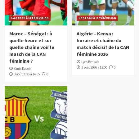
Football à la télévision
Football à la télévision
Maroc – Sénégal : à
Algérie – Kenya :
quelle heure et sur
horaire et chaîne du
quelle chaîne voir le
match décisif de la CAN
match de la CAN
féminine 2026
féminine ?
Lyes Bensaïd
3 août 2026 à 12:00
0
Yanis Kacem
3 août 2026 à 14:35
0