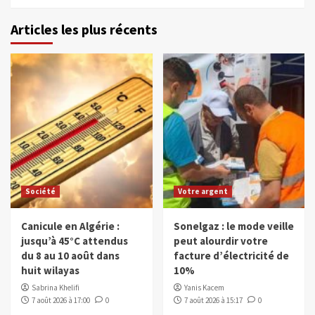
Articles les plus récents
Société
Votre argent
Canicule en Algérie :
Sonelgaz : le mode veille
jusqu’à 45°C attendus
peut alourdir votre
du 8 au 10 août dans
facture d’électricité de
huit wilayas
10%
Sabrina Khelifi
Yanis Kacem
7 août 2026 à 17:00
0
7 août 2026 à 15:17
0