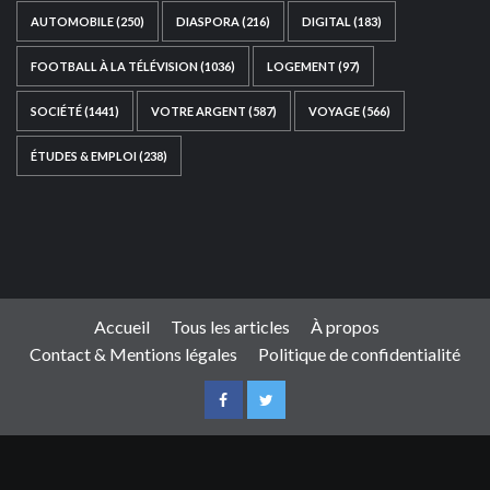
AUTOMOBILE
(250)
DIASPORA
(216)
DIGITAL
(183)
FOOTBALL À LA TÉLÉVISION
(1036)
LOGEMENT
(97)
SOCIÉTÉ
(1441)
VOTRE ARGENT
(587)
VOYAGE
(566)
ÉTUDES & EMPLOI
(238)
Ce site web a été développé par
TAIBOUNI WEB
SOLUTION
|
https://taibouniwebsolution.com
Accueil
Tous les articles
À propos
Contact & Mentions légales
Politique de confidentialité