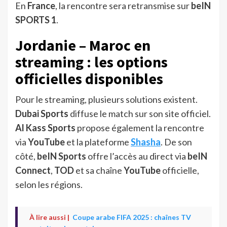
En
France
, la rencontre sera retransmise sur
beIN
SPORTS 1
.
Jordanie – Maroc en
streaming : les options
officielles disponibles
Pour le streaming, plusieurs solutions existent.
Dubai Sports
diffuse le match sur son site officiel.
Al Kass Sports
propose également la rencontre
via
YouTube
et la plateforme
Shasha
. De son
côté,
beIN Sports
offre l’accès au direct via
beIN
Connect
,
TOD
et sa chaîne
YouTube
officielle,
selon les régions.
À lire aussi |
Coupe arabe FIFA 2025 : chaînes TV