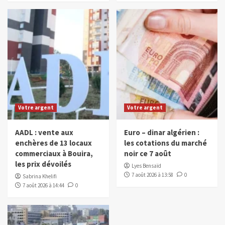
Votre argent
Votre argent
AADL : vente aux
Euro – dinar algérien :
enchères de 13 locaux
les cotations du marché
commerciaux à Bouira,
noir ce 7 août
les prix dévoilés
Lyes Bensaïd
7 août 2026 à 13:58
0
Sabrina Khelifi
7 août 2026 à 14:44
0