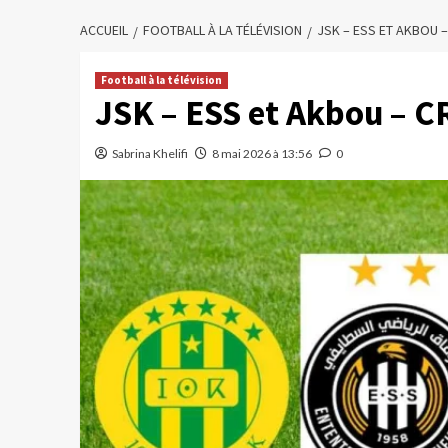
ACCUEIL
FOOTBALL À LA TÉLÉVISION
JSK – ESS ET AKBOU –
Football à la télévision
JSK – ESS et Akbou – CR
Sabrina Khelifi
8 mai 2026 à 13:56
0