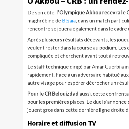
O Akbou – CRB : un rendez-
De son côté,
l’Olympique Akbou recevra le 
maghrébine de
Béjaïa
, dans un match particul
rencontre se jouera également dans le cadre 
Après plusieurs résultats décevants, les joueu
veulent rester dans la course au podium. Les 
compliquée et cherchent avant tout à retrouv
Le staff technique dirigé par Amar Guerbi a in
rapidement. Face à un adversaire habitué aux
autre visage pour espérer décrocher un résulta
Pour le CR Belouizdad
aussi, cette confronta
pour les premières places. Le duel s’annonce
jouent gros dans cette dernière ligne droite de
Horaire et diffusion TV