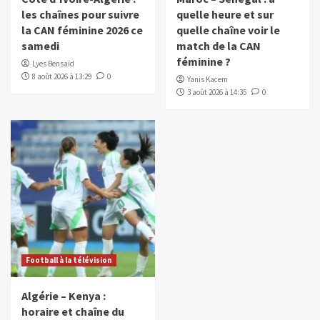
les chaînes pour suivre
quelle heure et sur
la CAN féminine 2026 ce
quelle chaîne voir le
samedi
match de la CAN
féminine ?
Lyes Bensaïd
8 août 2026 à 13:29
0
Yanis Kacem
3 août 2026 à 14:35
0
Football à la télévision
Algérie – Kenya :
horaire et chaîne du