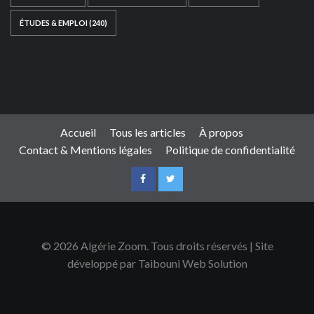
ÉTUDES & EMPLOI
(240)
Ce site web a été développé par
TAIBOUNI WEB
SOLUTION
|
https://taibouniwebsolution.com
Accueil
Tous les articles
À propos
Contact & Mentions légales
Politique de confidentialité
© 2026 Algérie Zoom. Tous droits réservés | Site
développé par Taibouni Web Solution