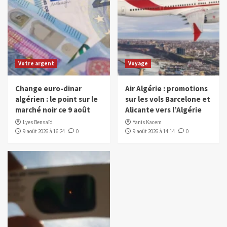
Votre argent
Voyage
Change euro-dinar
Air Algérie : promotions
algérien : le point sur le
sur les vols Barcelone et
marché noir ce 9 août
Alicante vers l’Algérie
Lyes Bensaïd
Yanis Kacem
9 août 2026 à 16:24
0
9 août 2026 à 14:14
0