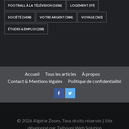
FOOTBALL À LA TÉLÉVISION
(1036)
LOGEMENT
(97)
SOCIÉTÉ
(1438)
VOTRE ARGENT
(584)
VOYAGE
(565)
ÉTUDES & EMPLOI
(238)
Ce site web a été développé par
TAIBOUNI WEB
SOLUTION
|
https://taibouniwebsolution.com
Accueil
Tous les articles
À propos
Contact & Mentions légales
Politique de confidentialité
© 2026 Algérie Zoom. Tous droits réservés | Site
développé par Taibouni Web Solution