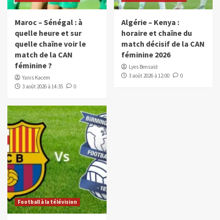
Maroc – Sénégal : à
Algérie – Kenya :
quelle heure et sur
horaire et chaîne du
quelle chaîne voir le
match décisif de la CAN
match de la CAN
féminine 2026
féminine ?
Lyes Bensaïd
3 août 2026 à 12:00
0
Yanis Kacem
3 août 2026 à 14:35
0
Football à la télévision