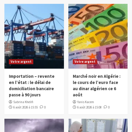
Votre argent
Votre argent
Importation – revente
Marché noir en Algérie :
en l’état : le délai de
le cours de l’euro face
domiciliation bancaire
au dinar algérien ce 6
passe à 90 jours
août
Sabrina Khelifi
Yanis Kacem
6 août 2026 à 15:55
0
6 août 2026 à 15:08
0