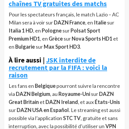
chaînes TV gratuites des matchs
Pour les spectateurs français, le match Lazio – AC
Milan sera à voir sur
DAZN France
, en
Italie
sur
Italia 1 HD
, en
Pologne
sur
Polsat Sport
Premium HD1
, en
Grèce
sur
Nova Sports HD1
et
en
Bulgarie
sur
Max Sport HD3
.
À lire aussi |
JSK interdite de
recrutement par la FIFA : voici la
raison
Les fans en
Belgique
pourront suivre la rencontre
via
DAZN Belgium
, au
Royaume-Uni
sur
DAZN
Great Britain
et
DAZN Ireland
, et aux
États-Unis
sur
DAZN USA en Español
. Le streaming est aussi
possible via l’application
STC TV
, gratuite et sans
interruption, avec la possibilité d’utiliser un
VPN