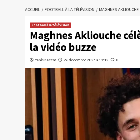
ACCUEIL
FOOTBALL À LA TÉLÉVISION
MAGHNES AKLIOUCHE CÉ
Football à la télévision
Maghnes Akliouche célèbr
la vidéo buzze
Yanis Kacem
26 décembre 2025 à 11:12
0