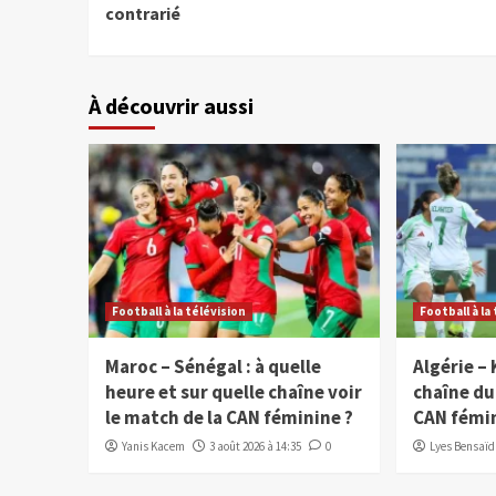
contrarié
À découvrir aussi
Football à la télévision
Football à la
Maroc – Sénégal : à quelle
Algérie – 
heure et sur quelle chaîne voir
chaîne du
le match de la CAN féminine ?
CAN fémi
Yanis Kacem
3 août 2026 à 14:35
0
Lyes Bensaïd