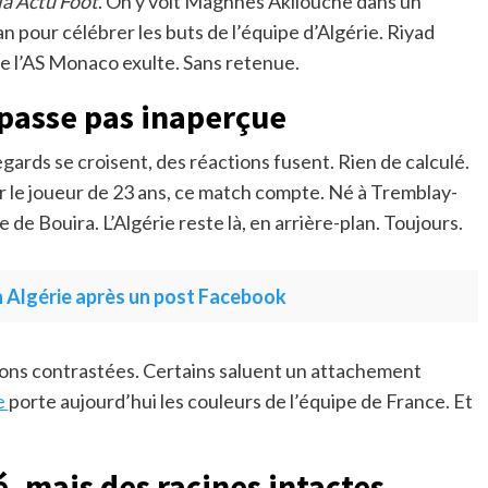
ia Actu Foot
. On y voit Maghnes Akliouche dans un
ran pour célébrer les buts de l’équipe d’Algérie. Riyad
e l’AS Monaco exulte. Sans retenue.
 passe pas inaperçue
egards se croisent, des réactions fusent. Rien de calculé.
r le joueur de 23 ans, ce match compte. Né à Tremblay-
e de Bouira. L’Algérie reste là, en arrière-plan. Toujours.
n Algérie après un post Facebook
ons contrastées. Certains saluent un attachement
e
porte aujourd’hui les couleurs de l’équipe de France. Et
, mais des racines intactes