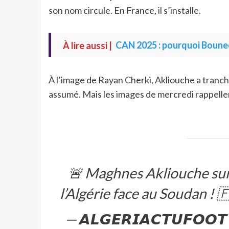
son nom circule. En France, il s’installe.
À lire aussi |
CAN 2025 : pourquoi Bounedj
À l’image de Rayan Cherki, Akliouche a tranché
assumé. Mais les images de mercredi rappellent
🚨 Maghnes Akliouche surp
l’Algérie face au Soudan ! 
— 𝘼𝙇𝙂𝙀𝙍𝙄𝘼𝘾𝙏𝙐𝙁𝙊𝙊