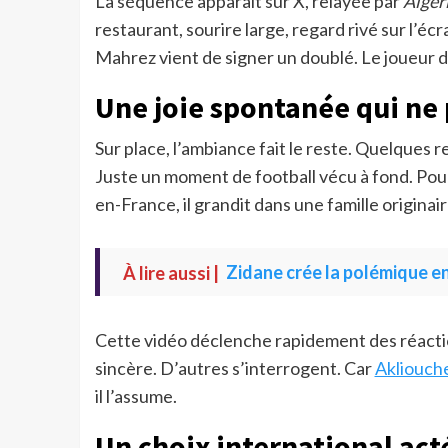
La séquence apparaît sur X, relayée par
Alger
restaurant, sourire large, regard rivé sur l’éc
Mahrez vient de signer un doublé. Le joueur d
Une joie spontanée qui ne
Sur place, l’ambiance fait le reste. Quelques r
Juste un moment de football vécu à fond. Pou
en-France, il grandit dans une famille originair
À lire aussi |
Zidane crée la polémique e
Cette vidéo déclenche rapidement des réacti
sincère. D’autres s’interrogent. Car
Akliouch
il l’assume.
Un choix international acté