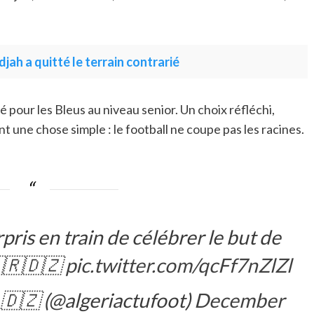
ah a quitté le terrain contrarié
 pour les Bleus au niveau senior. Un choix réfléchi,
 une chose simple : le football ne coupe pas les racines.
ris en train de célébrer le but de
🇫🇷🇩🇿
pic.twitter.com/qcFf7nZlZl
𝙏 🇩🇿 (@algeriactufoot)
December