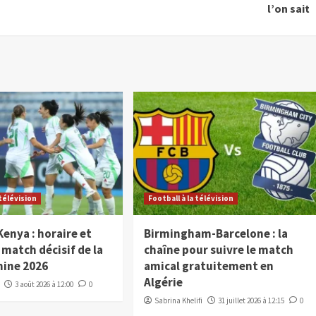
l’on sait
 télévision
Football à la télévision
Kenya : horaire et
Birmingham-Barcelone : la
 match décisif de la
chaîne pour suivre le match
nine 2026
amical gratuitement en
Algérie
3 août 2026 à 12:00
0
Sabrina Khelifi
31 juillet 2026 à 12:15
0